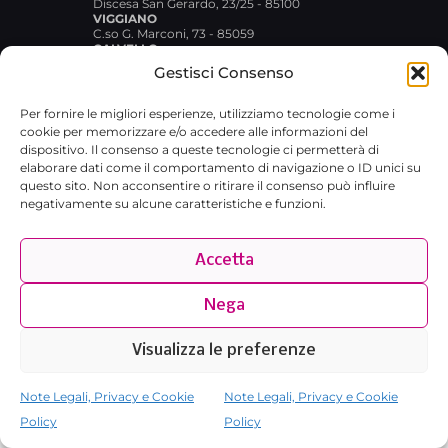
Discesa San Gerardo, 23/25 - 85100
VIGGIANO
C.so G. Marconi, 73 - 85059
CALVELLO
Largo Garibaldi snc - 85010
Gestisci Consenso
Per fornire le migliori esperienze, utilizziamo tecnologie come i
cookie per memorizzare e/o accedere alle informazioni del
dispositivo. Il consenso a queste tecnologie ci permetterà di
elaborare dati come il comportamento di navigazione o ID unici su
questo sito. Non acconsentire o ritirare il consenso può influire
negativamente su alcune caratteristiche e funzioni.
© 2026 Broxlab SRL · P.IVA
02029480767 · REA RM-1751733 ·
Accetta
broxlab@pec.it
·
Privacy Policy
Nega
Visualizza le preferenze
Note Legali, Privacy e Cookie
Note Legali, Privacy e Cookie
Policy
Policy