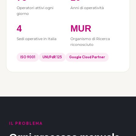
Operatori attivi ogni
Anni di operatività
giorno
4
MUR
Sedi operative in Italia
Organismo di Ricerca
riconosciuto
ISO 9001
UNI/PdR 125
Google Cloud Partner
IL PROBLEMA