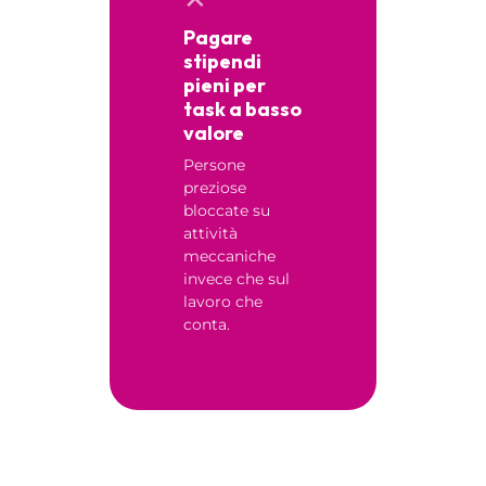
Pagare
stipendi
pieni per
task a basso
valore
Persone
preziose
bloccate su
attività
meccaniche
invece che sul
lavoro che
conta.