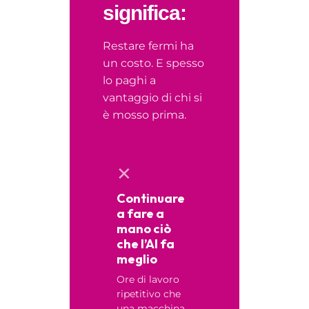
significa:
Restare fermi ha
un costo. E spesso
lo paghi a
vantaggio di chi si
è mosso prima.
✕
Continuare
a fare a
mano ciò
che l’AI fa
meglio
Ore di lavoro
ripetitivo che
una macchina