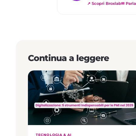
↗ Scopri Broxlab
✉ Parla
Continua a leggere
TECNOLOGIA & AI