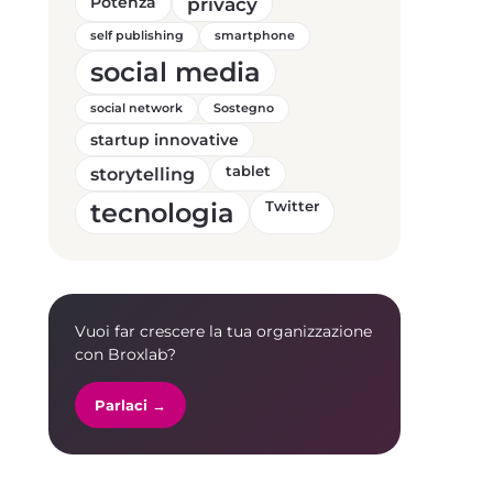
Potenza
privacy
self publishing
smartphone
social media
social network
Sostegno
startup innovative
storytelling
tablet
tecnologia
Twitter
Vuoi far crescere la tua organizzazione
con Broxlab?
Parlaci →