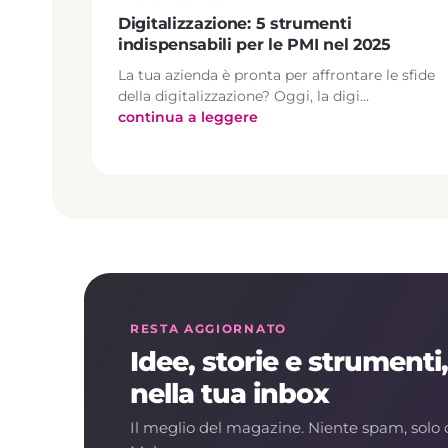
Digitalizzazione: 5 strumenti
indispensabili per le PMI nel 2025
La tua azienda è pronta per affrontare le sfide
della digitalizzazione? Oggi, la digi…
continua a leggere
RESTA AGGIORNATO
Idee, storie e strumenti
nella tua inbox
Il meglio del magazine. Niente spam, solo 