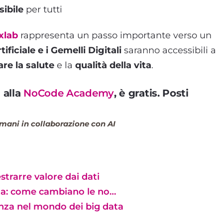
sibile
per tutti
xlab
rappresenta un passo importante verso un
tificiale e i Gemelli Digitali
saranno accessibili a
are la salute
e la
qualità della vita
.
a
alla
NoCode Academy
, è
gratis
. Posti
umani in collaborazione con AI
strarre valore dai dati
data: come cambiano le no…
nza nel mondo dei big data