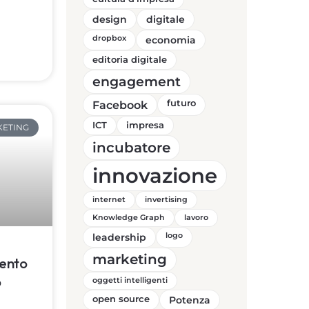
design
digitale
dropbox
economia
editoria digitale
engagement
Facebook
futuro
ICT
impresa
KETING
incubatore
innovazione
internet
invertising
Knowledge Graph
lavoro
leadership
logo
marketing
mento
o
oggetti intelligenti
open source
Potenza