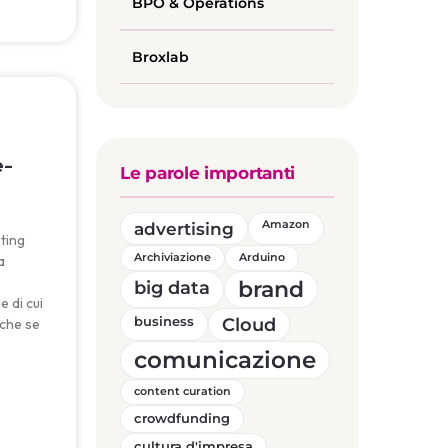
BPO & Operations
Broxlab
e-
Le parole importanti
advertising
Amazon
ting
Archiviazione
Arduino
a
brand
big data
 di cui
business
Cloud
che se
comunicazione
content curation
crowdfunding
cultura d'impresa