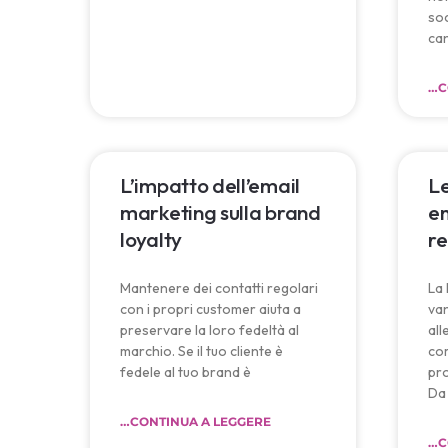
soc
can
…C
L’impatto dell’email
L
marketing sulla brand
em
loyalty
re
Mantenere dei contatti regolari
La 
con i propri customer aiuta a
va
preservare la loro fedeltà al
al
marchio. Se il tuo cliente è
com
fedele al tuo brand è
pro
Da 
…CONTINUA A LEGGERE
…C