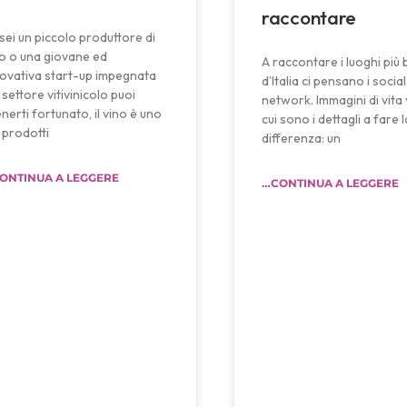
raccontare
sei un piccolo produttore di
o o una giovane ed
A raccontare i luoghi più b
ovativa start-up impegnata
d’Italia ci pensano i social
 settore vitivinicolo puoi
network. Immagini di vita 
enerti fortunato, il vino è uno
cui sono i dettagli a fare l
 prodotti
differenza: un
ONTINUA A LEGGERE
…CONTINUA A LEGGERE