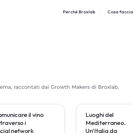
Perché Broxlab
Cosa facci
tema, raccontati dai Growth Makers di Broxlab.
municare il vino
Luoghi del
traverso i
Mediterraneo.
cial network
Un’Italia da