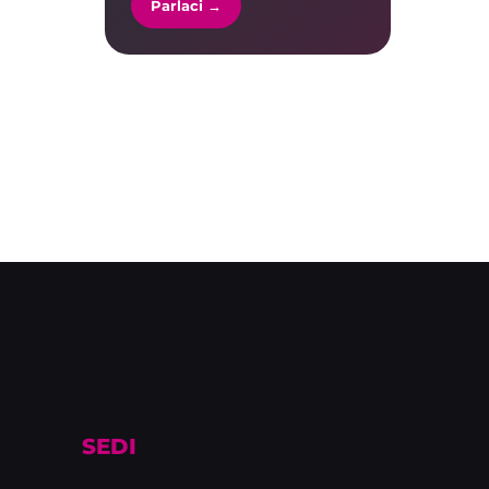
Parlaci →
SEDI