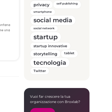
privacy
self publishing
smartphone
social media
lontana
social network
ome una
startup
startup innovative
storytelling
tablet
tecnologia
Twitter
Vuoi far crescere la tua
organizzazione con Broxlab?