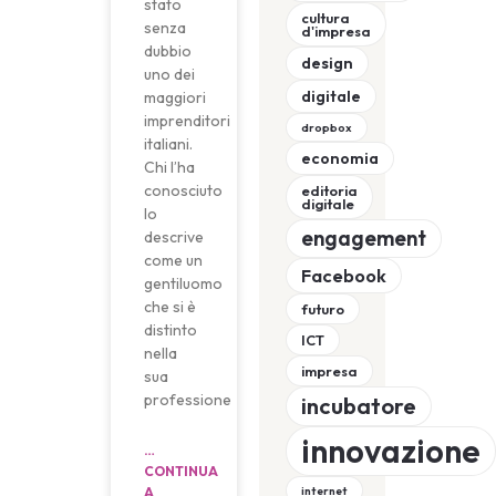
stato
cultura
senza
d'impresa
dubbio
design
uno dei
digitale
maggiori
imprenditori
dropbox
italiani.
economia
Chi l’ha
conosciuto
editoria
digitale
lo
engagement
descrive
come un
Facebook
gentiluomo
che si è
futuro
distinto
ICT
nella
impresa
sua
professione
incubatore
innovazione
…
CONTINUA
internet
A