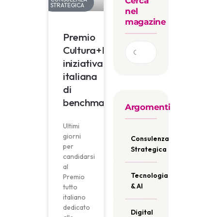
Cerca
STRATEGICA
nel
magazine
Premio
Cultura+Impresa:
iniziativa
italiana
di
benchmarking
Argomenti
Ultimi
giorni
Consulenza
per
Strategica
candidarsi
al
Tecnologia
Premio
& AI
tutto
italiano
dedicato
Digital