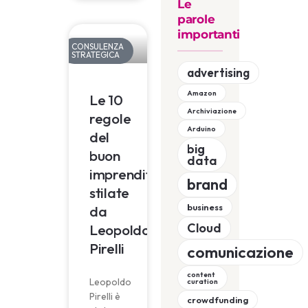
Le
parole
importanti
CONSULENZA
STRATEGICA
advertising
Amazon
Le 10
Archiviazione
regole
Arduino
del
big
buon
data
imprenditore
brand
stilate
business
da
Cloud
Leopoldo
Pirelli
comunicazione
content
Leopoldo
curation
Pirelli è
crowdfunding