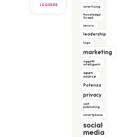
LEGGERE
invertising
Knowledge
Graph
lavoro
leadership
logo
marketing
oggetti
intelligenti
open
source
Potenza
privacy
self
publishing
smartphone
social
media