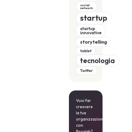
social
network
startup
startup
innovative
storytelling
tablet
tecnologia
Twitter
Vuoi far
crescere
la tua
organizzazione
con
Broxlab?