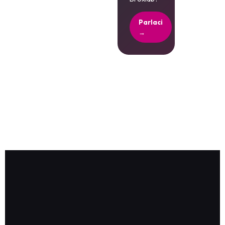
Parlaci
→