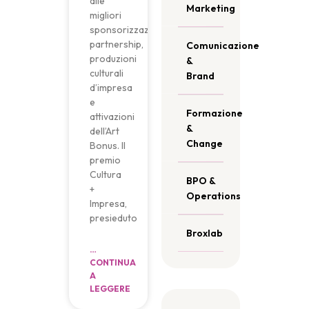
alle
Marketing
migliori
sponsorizzazioni,
partnership,
Comunicazione
produzioni
&
culturali
Brand
d’impresa
e
Formazione
attivazioni
&
dell’Art
Change
Bonus. Il
premio
Cultura
BPO &
+
Operations
Impresa,
presieduto
Broxlab
…
CONTINUA
A
LEGGERE