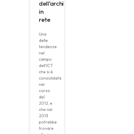
dell’archiviazione
in
rete
Una
delle
tendenze
nel
campo
dell’ICT
che si è
consolidata
nel
corso
del
2012, e
che nel
2013
potrebbe
trovare