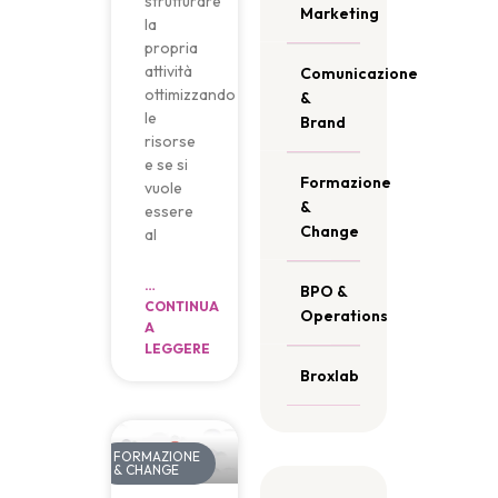
strutturare
Marketing
la
propria
attività
Comunicazione
ottimizzando
&
le
Brand
risorse
e se si
Formazione
vuole
&
essere
Change
al
…
BPO &
CONTINUA
Operations
A
LEGGERE
Broxlab
FORMAZIONE
& CHANGE