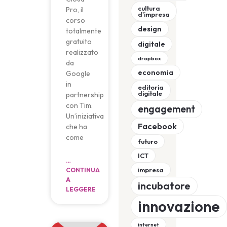
cultura
Pro, il
d'impresa
corso
design
totalmente
gratuito
digitale
realizzato
dropbox
da
economia
Google
in
editoria
digitale
partnership
con Tim.
engagement
Un’iniziativa
Facebook
che ha
come
futuro
ICT
…
impresa
CONTINUA
A
incubatore
LEGGERE
innovazione
internet