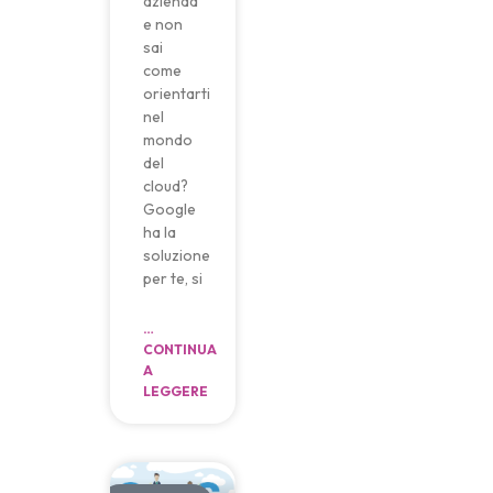
azienda
e non
sai
come
orientarti
nel
mondo
del
cloud?
Google
ha la
soluzione
per te, si
…
CONTINUA
A
LEGGERE