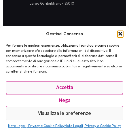
Largo Garibaldi snc - 85010
Gestisci Consenso
Per fornire le migliori esperienze, utilizziamo tecnologie come i cookie
© 2026 Broxlab SRL · P.IVA 02029480767 · REA
RM-1751733 ·
broxlab@pec.it
·
Privacy Policy
per memorizzare e/o accedere alle informazioni del dispositivo. Il
consenso a queste tecnologie ci permetterà di elaborare dati come il
comportamento di navigazione o ID unici su questo sito. Non
acconsentire o ritirare il consenso può influire negativamente su alcune
caratteristiche e funzioni.
Accetta
Nega
Visualizza le preferenze
Note Legali, Privacy e Cookie Policy
Note Legali, Privacy e Cookie Policy