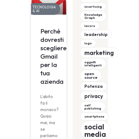
invertising
TECNOLOGIA
& AI
Knowledge
Graph
lavoro
Perché
leadership
dovresti
logo
scegliere
marketing
Gmail
oggetti
per la
intelligenti
tua
open
source
azienda
Potenza
privacy
L’abito
fa il
self
publishing
monaco?
Quasi
smartphone
mai, ma
social
se
media
parliamo