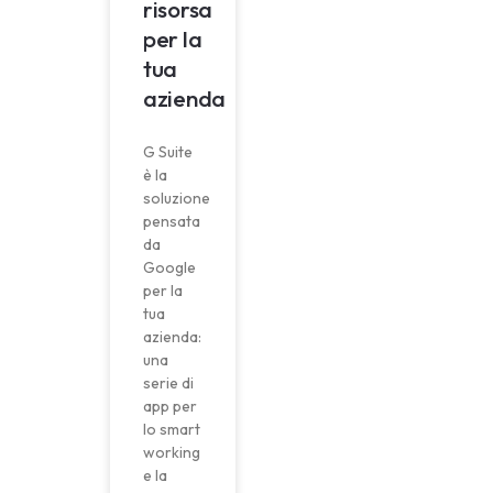
risorsa
per la
tua
azienda
G Suite
è la
soluzione
pensata
da
Google
per la
tua
azienda:
una
serie di
app per
lo smart
working
e la