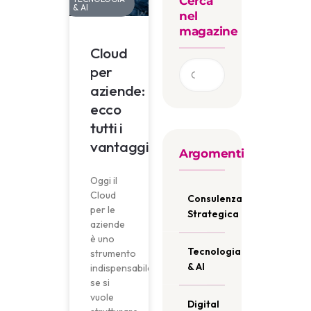
Cerca
& AI
nel
magazine
Cloud
per
aziende:
ecco
tutti i
vantaggi
Argomenti
Oggi il
Cloud
Consulenza
per le
Strategica
aziende
è uno
Tecnologia
strumento
& AI
indispensabile
se si
vuole
Digital