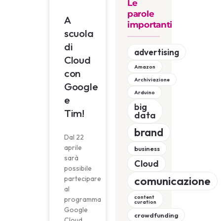
Le
parole
A
importanti
scuola
di
advertising
Cloud
Amazon
con
Archiviazione
Google
Arduino
e
big
Tim!
data
brand
Dal 22
aprile
business
sarà
Cloud
possibile
comunicazione
partecipare
al
content
programma
curation
Google
crowdfunding
Cloud