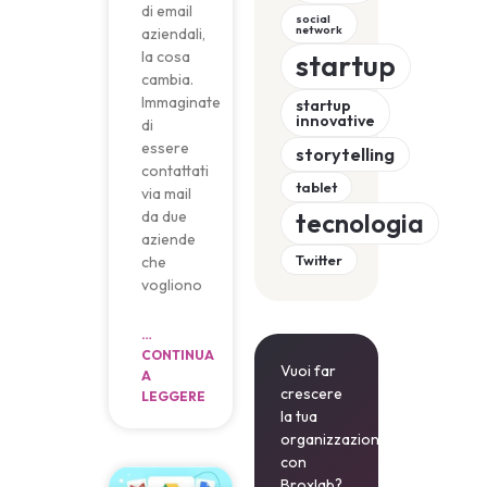
di email
social
network
aziendali,
la cosa
startup
cambia.
Immaginate
startup
innovative
di
essere
storytelling
contattati
tablet
via mail
da due
tecnologia
aziende
Twitter
che
vogliono
…
CONTINUA
Vuoi far
A
crescere
LEGGERE
la tua
organizzazione
con
Broxlab?