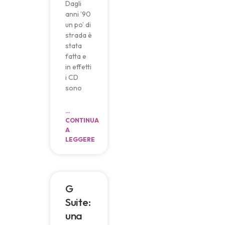
Dagli
anni ’90
un po’ di
strada è
stata
fatta e
in effetti
i CD
sono
…
CONTINUA
A
LEGGERE
G
Suite:
una