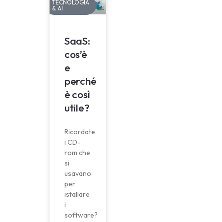
TECNOLOGIA
& AI
SaaS:
cos’è
e
perché
è così
utile?
Ricordate
i CD-
rom che
si
usavano
per
istallare
i
software?