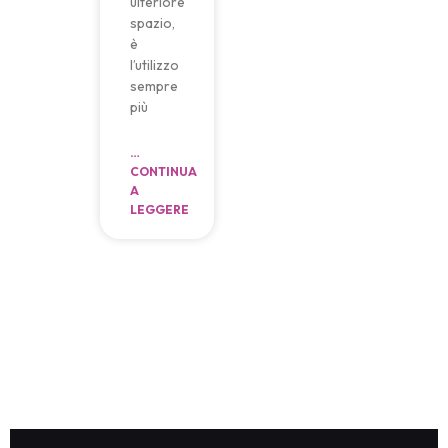
ulteriore
spazio,
è
l’utilizzo
sempre
più
…
CONTINUA
A
LEGGERE