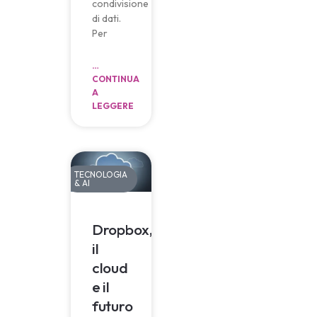
condivisione
di dati.
Per
…
CONTINUA
A
LEGGERE
TECNOLOGIA
& AI
Dropbox,
il
cloud
e il
futuro