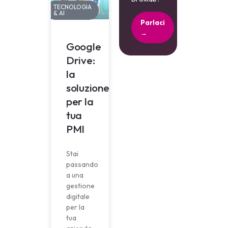
TECNOLOGIA
& AI
Parlaci
→
Google
Drive:
la
soluzione
per la
tua
PMI
Stai
passando
a una
gestione
digitale
per la
tua