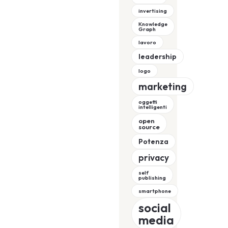
invertising
Knowledge
Graph
lavoro
leadership
logo
marketing
oggetti
intelligenti
open
source
Potenza
privacy
self
publishing
smartphone
social
media