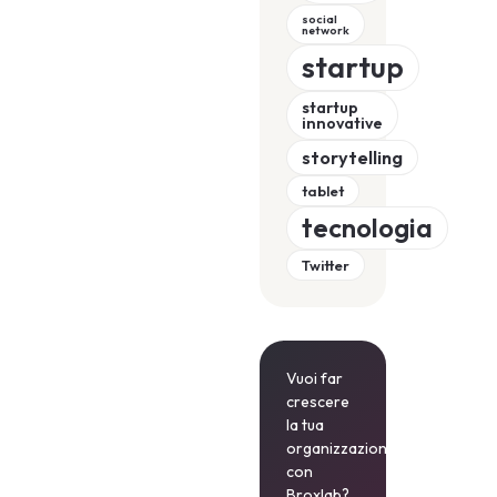
social
network
startup
startup
innovative
storytelling
tablet
tecnologia
Twitter
Vuoi far
crescere
la tua
organizzazione
con
Broxlab?