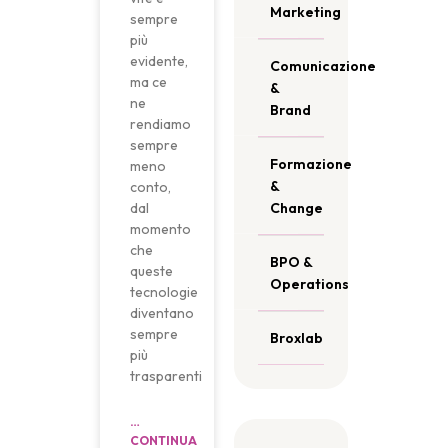
Marketing
sempre
più
evidente,
Comunicazione
ma ce
&
ne
Brand
rendiamo
sempre
Formazione
meno
&
conto,
dal
Change
momento
che
BPO &
queste
Operations
tecnologie
diventano
sempre
Broxlab
più
trasparenti
…
CONTINUA