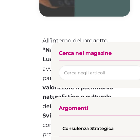
All’interno del progetto
“Naturalia” Genzano di
Cerca nel magazine
Lucania
e
Banzi
hanno
avviato un percorso
partecipato per
valorizzare il patrimonio
naturalistico e culturale
,
definendo un
Piano di
Argomenti
Sviluppo Locale
condiviso. Il progetto, che
Consulenza Strategica
promuove sistemi