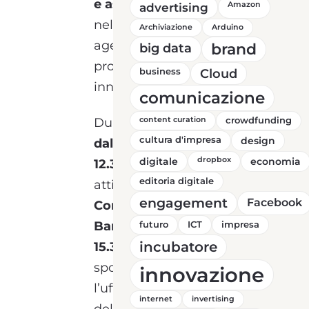
e aspiranti imprenditori
advertising
Amazon
nell’accesso a bandi e
Archiviazione
Arduino
agevolazioni,
brand
big data
promuovendo
business
Cloud
innovazione e crescita.
comunicazione
Durante la mattinata,
content curation
crowdfunding
cultura d'impresa
design
dalle ore 10.30 alle ore
digitale
dropbox
economia
12.30
, lo sportello sarà
editoria digitale
attivo presso la
Sala
engagement
Facebook
Consiliare del Comune di
Banzi
, mentre dalle ore
futuro
ICT
impresa
incubatore
15.30 alle ore 17.30
, lo
sportello sarà presso
innovazione
l’ufficio informagiovani
internet
invertising