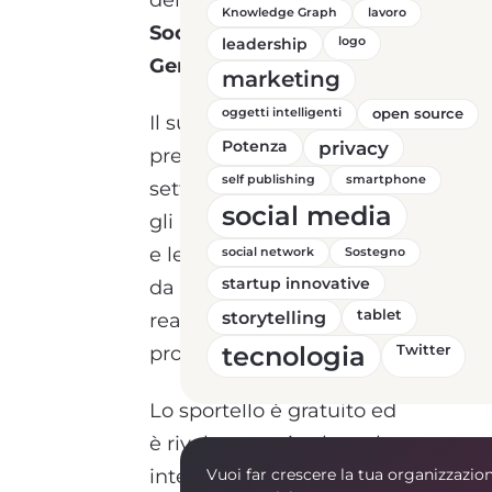
del
Centro Politiche
Knowledge Graph
lavoro
Sociali del Comune di
leadership
logo
Genzano di Lucania
.
marketing
oggetti intelligenti
open source
Il supporto prevede la
Potenza
privacy
presenza di esperti del
self publishing
smartphone
settore che indirizzeranno
social media
gli aspiranti imprenditori
e le imprese nel percorso
social network
Sostegno
startup innovative
da intraprendere per
storytelling
tablet
realizzare e sviluppare la
tecnologia
propria idea di business.
Twitter
Lo sportello è gratuito ed
è rivolto a tutti coloro che
intendono mettersi in
Vuoi far crescere la tua organizzazio