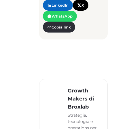
LinkedIn
X
WhatsApp
Copia link
Growth
Makers di
Broxlab
Strategia,
tecnologia e
operations per