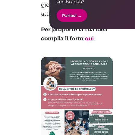
con Broxlab?
gioco con una propria
attività.
Parlaci →
Per proporre la tua idea
compila il form
qui
.