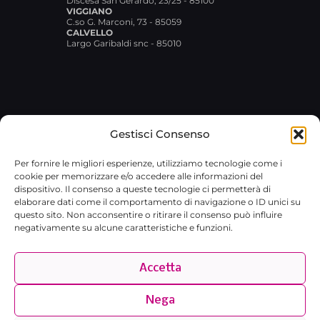
Discesa San Gerardo, 23/25 - 85100
VIGGIANO
C.so G. Marconi, 73 - 85059
CALVELLO
Largo Garibaldi snc - 85010
Gestisci Consenso
© 2026 Broxlab SRL · P.IVA
Per fornire le migliori esperienze, utilizziamo tecnologie come i
02029480767 · REA RM-1751733 ·
cookie per memorizzare e/o accedere alle informazioni del
broxlab@pec.it
·
Privacy Policy
dispositivo. Il consenso a queste tecnologie ci permetterà di
elaborare dati come il comportamento di navigazione o ID unici su
questo sito. Non acconsentire o ritirare il consenso può influire
negativamente su alcune caratteristiche e funzioni.
Accetta
Nega