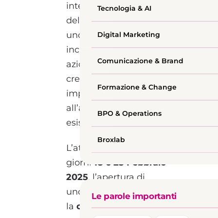
integrati per la gestione
Tecnologia & AI
del territorio favorendo
uno sviluppo sostenibile e
Digital Marketing
inclusivo giunge alla terza
Comunicazione & Brand
azione: il supporto alla
creazione di nuove
Formazione & Change
imprese e
all’ampliamento di quelle
BPO & Operations
esistenti.
Broxlab
L’attività prevederà, nei
giorni
18 e 25 Febbraio
2025
, l’apertura di
uno sportello per
Le parole importanti
la
consulenza a imprese