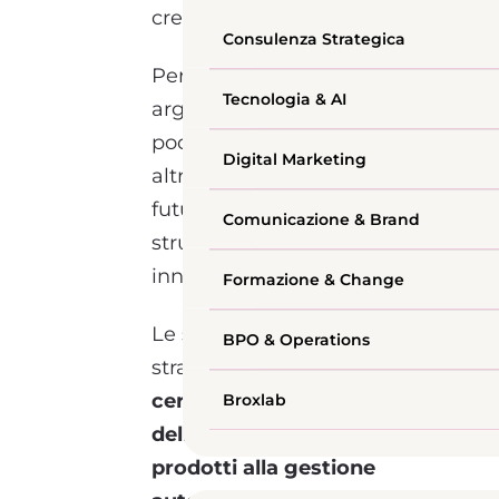
creativi.
Consulenza Strategica
Per molti rimane un
Tecnologia & AI
argomento complesso e
poco comprensibile, per
Digital Marketing
altri una tecnologia del
futuro, in realtà è uno
Comunicazione & Brand
strumento già pronto per
innovare il presente!
Formazione & Change
Le sue potenzialità sono
BPO & Operations
straordinarie: dalla
certificazione
Broxlab
dell’autenticità dei
prodotti alla gestione