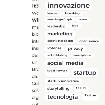
innovazione
11:30
, presso il Broxlab
Workspace,
ospiteremo
internet
invertising
William Nonnis
, uno dei
Knowledge Graph
lavoro
leadership
logo
massimi esperti di
marketing
blockchain a livello
internazionale. L’evento si
oggetti intelligenti
open source
inserisce nel programma
Potenza
privacy
della
No Code Academy
,
self publishing
smartphone
social media
un progetto promosso da
Broxlab e co-finanziato
startup
social network
dal Ministero della
startup innovative
Cultura, che mira a
storytelling
tablet
sostenere la transizione
tecnologia
Twitter
digitale del settore
culturale e creativo.