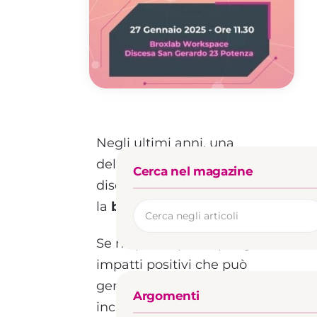
Negli ultimi anni, una
delle tecnologie più
Cerca nel magazine
discusse è senza dubbio
la
blockchain
.
Se ne parla spesso per gli
impatti positivi che può
generare in diversi settori,
Argomenti
inclusi quelli culturali e