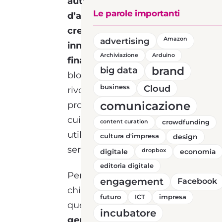
automatizzata dei diritti
Le parole importanti
d’autore
, fino alla
creazione di modelli
advertising
Amazon
innovativi di fruizione e
Archiviazione
Arduino
finanziamento.
La
brand
big data
blockchain ha il potere di
business
Cloud
rivoluzionare
comunicazione
profondamente il modo in
cui creiamo, gestiamo e
content curation
crowdfunding
utilizziamo prodotti e
cultura d'impresa
design
servizi.
digitale
dropbox
economia
editoria digitale
Per approfondire in modo
engagement
Facebook
chiaro e accessibile tutte
futuro
ICT
impresa
queste possibilità,
il 27
incubatore
gennaio 2025 alle ore