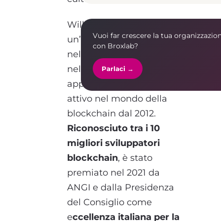
William Nonnis vanta
Vuoi far crescere la tua organizzazio
un’esperienza ventennale
con Broxlab?
nello sviluppo software e
nella progettazione di
Parlaci →
applicazioni web, ed è
attivo nel mondo della
blockchain dal 2012.
Riconosciuto tra i 10
migliori sviluppatori
blockchain
, è stato
premiato nel 2021 da
ANGI e dalla Presidenza
del Consiglio come
e
ccellenza italiana per la