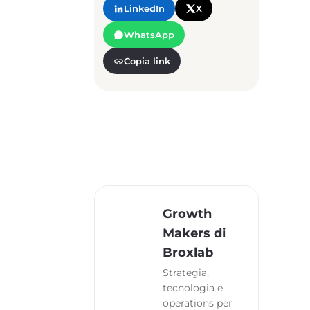
LinkedIn
X
WhatsApp
Copia link
Growth
Makers di
Broxlab
Strategia,
tecnologia e
operations per