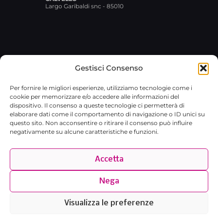
Largo Garibaldi snc - 85010
Gestisci Consenso
© 2026 Broxlab SRL · P.IVA
Per fornire le migliori esperienze, utilizziamo tecnologie come i
02029480767 · REA RM-1751733 ·
cookie per memorizzare e/o accedere alle informazioni del
broxlab@pec.it
·
Privacy Policy
dispositivo. Il consenso a queste tecnologie ci permetterà di
elaborare dati come il comportamento di navigazione o ID unici su
questo sito. Non acconsentire o ritirare il consenso può influire
negativamente su alcune caratteristiche e funzioni.
Accetta
Nega
Visualizza le preferenze