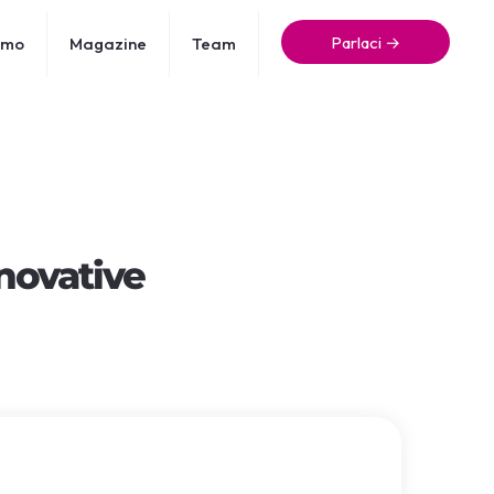
Parlaci →
amo
Magazine
Team
novative