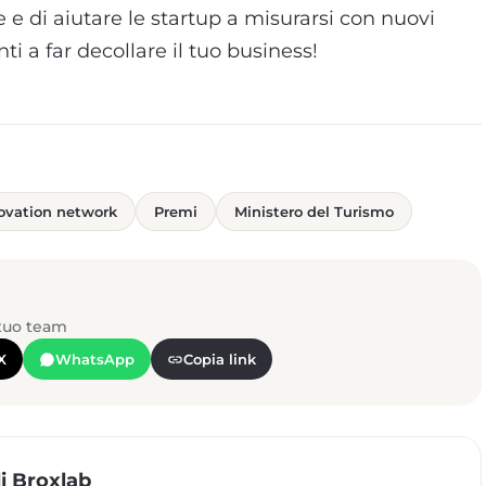
le e di aiutare le startup a misurarsi con nuovi
i a far decollare il tuo business!
ovation network
Premi
Ministero del Turismo
 tuo team
X
WhatsApp
Copia link
i Broxlab