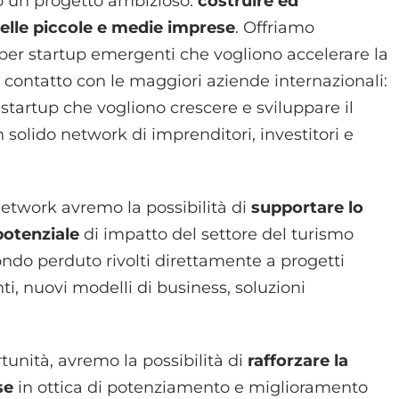
mo un progetto ambizioso:
costruire ed
elle piccole e medie imprese
. Offriamo
er startup emergenti che vogliono accelerare la
n contatto con le maggiori aziende internazionali:
tartup che vogliono crescere e sviluppare il
 solido network di imprenditori, investitori e
etwork avremo la possibilità di
supportare
lo
potenziale
di impatto del settore del turismo
ondo perduto rivolti direttamente a progetti
ti, nuovi modelli di business, soluzioni
rtunità, avremo la possibilità di
rafforzare la
se
in ottica di potenziamento e miglioramento