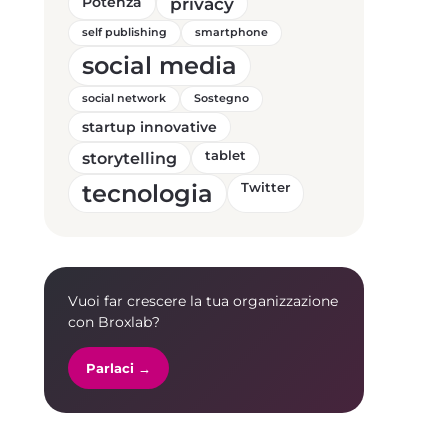
Potenza
privacy
self publishing
smartphone
social media
social network
Sostegno
startup innovative
storytelling
tablet
tecnologia
Twitter
Vuoi far crescere la tua organizzazione
con Broxlab?
Parlaci →