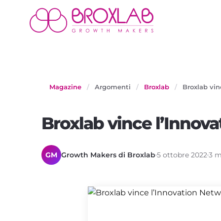
Magazine
/
Argomenti
/
Broxlab
/
Broxlab vin
Broxlab vince l’Innova
GM
Growth Makers di Broxlab
5 ottobre 2022
3 m