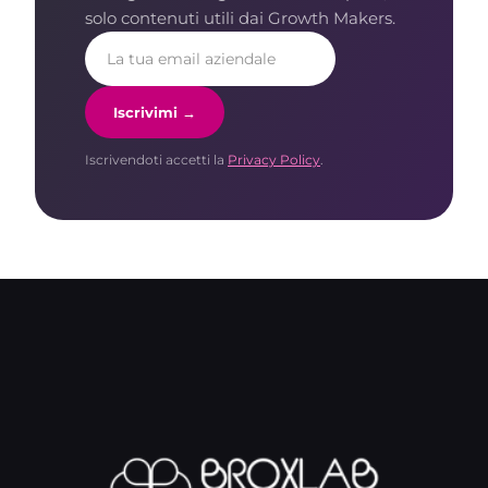
solo contenuti utili dai Growth Makers.
Iscrivimi →
Iscrivendoti accetti la
Privacy Policy
.