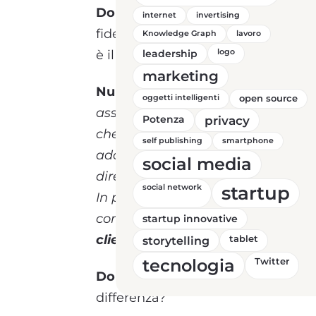
Domanda:
Nunzia, in un mercato 
internet
invertising
fidelizzare i clienti è fondamental
Knowledge Graph
lavoro
è il ruolo dei servizi outbound in 
leadership
logo
marketing
Nunzia:
In un contesto in costante
oggetti intelligenti
open source
assumono un ruolo strategico. A di
Potenza
privacy
che attendono l’interesse spontane
self publishing
smartphone
adotta un
approccio proattivo
: l
social media
direttamente i consumatori
,
crean
startup
social network
In particolare, il telemarketing fac
consentendo alle imprese di
comp
startup innovative
clienti
e di offrire
soluzioni mirate
storytelling
tablet
tecnologia
Twitter
Domanda:
In che modo il telemark
differenza?