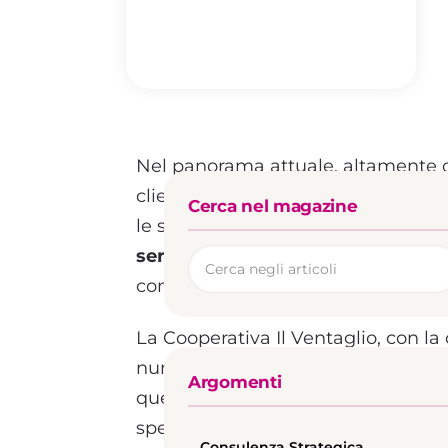
Nel panorama attuale, altamente c
clienti è cruciale per garantire cres
Cerca nel magazine
le strategie più efficaci per raggiu
servizi outbound
, strumenti prezio
con il pubblico.
La Cooperativa Il Ventaglio, con l
numerose progettualità, rappresen
Argomenti
questo settore. Composta da un te
specializzate, la cooperativa ha ac
Consulenza Strategica