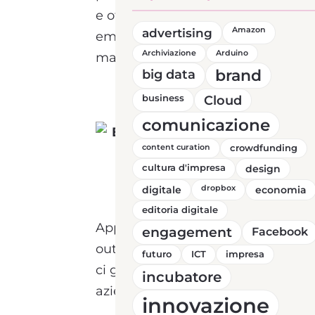
e ottimizzare i processi interni. In 
advertising
Amazon
emerge come uno degli strumenti pi
Archiviazione
Arduino
marketing diretto.
brand
big data
business
Cloud
comunicazione
content curation
crowdfunding
cultura d'impresa
design
digitale
dropbox
economia
editoria digitale
Approfondiamo il tema insieme a
engagement
Facebook
outbound della Cooperativa Il Venta
futuro
ICT
impresa
ci guiderà nella scoperta di come l
incubatore
aziende desiderose di crescere e m
innovazione