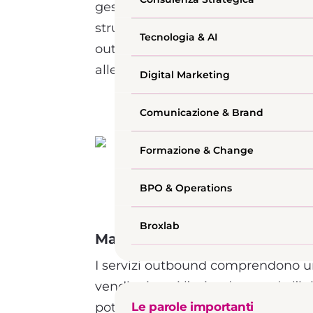
gestendo commesse per grandi realt
strumenti digitali avanzati. Questo 
Tecnologia & AI
outbound di altissima qualità, capa
alle aziende nella loro espansione.
Digital Marketing
Comunicazione & Brand
Formazione & Change
BPO & Operations
Broxlab
Ma cosa sono i servizi outboun
I servizi outbound comprendono una
vendite in cui l’azienda prende l’in
potenziali clienti, creando opport
Le parole importanti