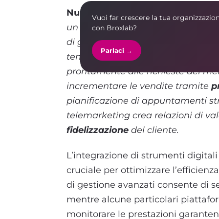
Nunzia:
Il telemarketing facilita il
Vuoi far crescere la tua organizzazio
un dialogo immediato e mirato. Q
con Broxlab?
di generare
lead qualificati
, ma a
Parlaci →
tempo reale, dando l’opportunità a
prontamente alle richieste del me
incrementare le vendite tramite
p
pianificazione di appuntamenti stra
telemarketing crea relazioni di va
fidelizzazione
del cliente.
L’integrazione di strumenti digital
cruciale per ottimizzare l’efficienza
di gestione avanzati consente di se
mentre alcune particolari piattaform
monitorare le prestazioni garanten