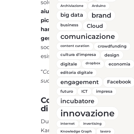
soluzione
all in one
per
Archiviazione
Arduino
aiutare fisioterapisti e
brand
big data
piccoli studi che non
business
Cloud
hanno ancora un
comunicazione
gestionale
e non sono
soddisfatti delle soluzioni
content curation
crowdfunding
cultura d'impresa
design
esistenti sul mercato.
digitale
dropbox
economia
“
Con più organizzazione il
editoria digitale
successo è garantito!
”
engagement
Facebook
futuro
ICT
impresa
Come nasce l’idea
incubatore
di Fisiodesk
innovazione
Durante la pandemia
internet
invertising
Karim ha riscontrato
Knowledge Graph
lavoro