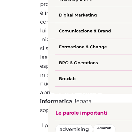
propri studi all’estero. Ma
è in Italia che ha
Digital Marketing
conosciuto Karim, anche
lui ingegnere informatico.
Comunicazione & Brand
Inizialmente le loro strade
Formazione & Change
si sono separate,
lasciando spazio a nuove
BPO & Operations
esperienze. Nel momento
in cui si sono incontrati di
Broxlab
nuovo hanno deciso di
aprire la loro
azienda di
informatica
, legata
soprattutto alla sanità.
Le parole importanti
Il progetto Fisiodesk è la
advertising
Amazon