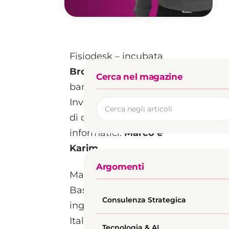
Fisiodesk – incubata
Broxlab
dopo aver vinto il
Cerca nel magazine
bando Smart Money di
Invitalia – nasce dall’idea
di due giovani ingegneri
informatici:
Marco e
Karim
.
Argomenti
Marco viene dalla
Basilicata, si è laureato in
Consulenza Strategica
ingegneria informatica in
Italia per poi proseguire i
Tecnologia & AI