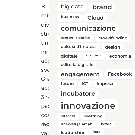
brand
Broxlab crede nella
big data
mission di Flico, ne
business
Cloud
diventa socio, e decide di
comunicazione
strutturare per la Start-Up
content curation
crowdfunding
un metodo di lavoro
cultura d'impresa
design
innovativo,
digitale
dropbox
economia
accompagnando la
editoria digitale
società sul mercato.
engagement
Facebook
Grazie al metodo di
futuro
ICT
impresa
accelerazione di Broxlab, i
incubatore
3 ragazzi proponenti sono
innovazione
passati da un’idea alla
costituzione della società,
internet
invertising
raggiungendo la
Knowledge Graph
lavoro
validazione del modello di
leadership
logo