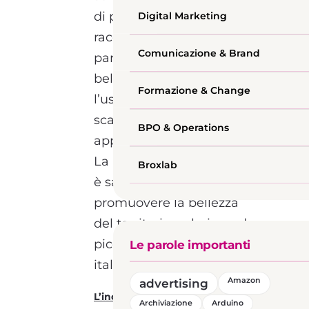
di promuovere i territori,
Digital Marketing
raccontando la storia e le
Comunicazione & Brand
particolarità dei luoghi più
belli d’Italia attraverso
Formazione & Change
l’uso di audioguide
scaricabili tramite
BPO & Operations
applicazione.
La mission di Flico, infatti,
Broxlab
è salvaguardare e
promuovere la bellezza
del territorio, valorizzando
piccoli e medi Comuni
Le parole importanti
italiani.
advertising
Amazon
L’incontro con Broxlab
Archiviazione
Arduino