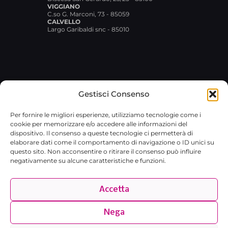
VIGGIANO
C.so G. Marconi, 73 - 85059
CALVELLO
Largo Garibaldi snc - 85010
Gestisci Consenso
© 2026 Broxlab SRL · P.IVA
Per fornire le migliori esperienze, utilizziamo tecnologie come i
02029480767 · REA RM-1751733 ·
cookie per memorizzare e/o accedere alle informazioni del
broxlab@pec.it
·
Privacy Policy
dispositivo. Il consenso a queste tecnologie ci permetterà di
elaborare dati come il comportamento di navigazione o ID unici su
questo sito. Non acconsentire o ritirare il consenso può influire
negativamente su alcune caratteristiche e funzioni.
Accetta
Nega