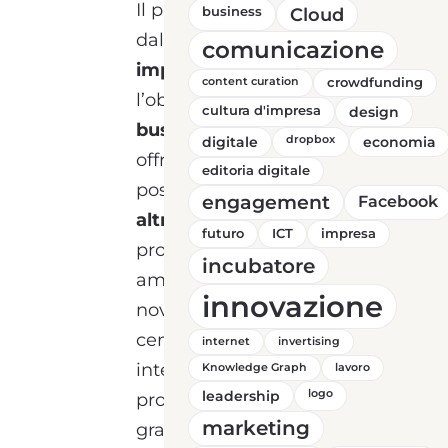
Il progetto nasce
business
Cloud
dall’impegno di
8
comunicazione
imprenditori locali
con
content curation
crowdfunding
l’obiettivo di
favorire il
cultura d'impresa
design
business dei clienti
ed
digitale
dropbox
economia
offrire realmente la
editoria digitale
possibilità di
incontrare
engagement
Facebook
altri professionisti
futuro
ICT
impresa
provenienti anche da
incubatore
ambiti diversi. È una
innovazione
novità già attiva in altri
centri nazionali ed
internet
invertising
internazionali, dove molti
Knowledge Graph
lavoro
leadership
logo
progetti prendono vita
marketing
grazie a strutture curate in