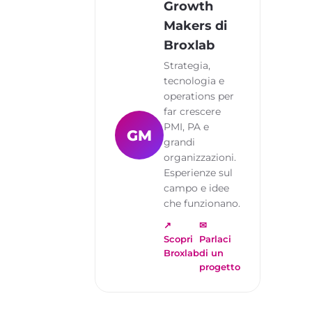
Growth
Makers di
Broxlab
Strategia,
tecnologia e
operations per
far crescere
PMI, PA e
GM
grandi
organizzazioni.
Esperienze sul
campo e idee
che funzionano.
↗
✉
Scopri
Parlaci
Broxlab
di un
progetto