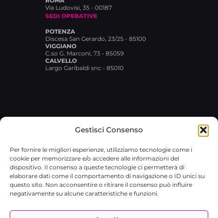
ROMA
Via Ludovisi, 35 - 00187
SEDI OPERATIVE
POTENZA
Discesa San Gerardo, 23/25 - 85100
VIGGIANO
C.so G. Marconi, 73 - 85059
CALVELLO
Largo Garibaldi snc - 85010
Gestisci Consenso
© 2026 Broxlab SRL · P.IVA
Per fornire le migliori esperienze, utilizziamo tecnologie come i
02029480767 · REA RM-1751733 ·
cookie per memorizzare e/o accedere alle informazioni del
broxlab@pec.it
·
Privacy Policy
dispositivo. Il consenso a queste tecnologie ci permetterà di
elaborare dati come il comportamento di navigazione o ID unici su
questo sito. Non acconsentire o ritirare il consenso può influire
negativamente su alcune caratteristiche e funzioni.