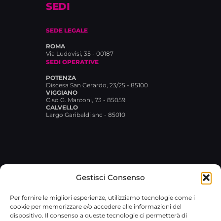
SEDI
SEDE LEGALE
ROMA
Via Ludovisi, 35 - 00187
SEDI OPERATIVE
POTENZA
Discesa San Gerardo, 23/25 - 85100
VIGGIANO
C.so G. Marconi, 73 - 85059
CALVELLO
Largo Garibaldi snc - 85010
Gestisci Consenso
© 2026 Broxlab SRL · P.IVA
Per fornire le migliori esperienze, utilizziamo tecnologie come i
02029480767 · REA RM-1751733 ·
cookie per memorizzare e/o accedere alle informazioni del
broxlab@pec.it
·
Privacy Policy
dispositivo. Il consenso a queste tecnologie ci permetterà di