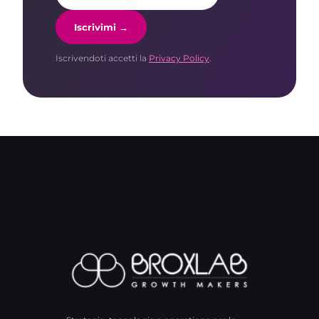
Iscrivimi →
Iscrivendoti accetti la
Privacy Policy
.