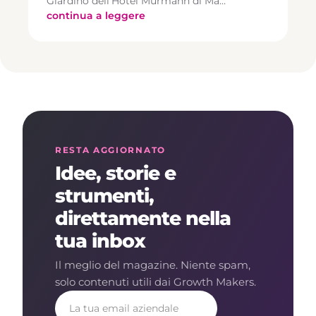
Giardino dell’Hotel Murmann di Ma…
continua a leggere
RESTA AGGIORNATO
Idee, storie e
strumenti,
direttamente nella
tua inbox
Il meglio del magazine. Niente spam,
solo contenuti utili dai Growth Makers.