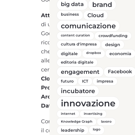
brand
big data
Attenzione!
business
Non si tratta
Cloud
di una certificazione
comunicazione
Google, bensì di un corso
content curation
crowdfunding
riconosciuto da Google,
cultura d'impresa
design
che prepara i partecipanti
digitale
dropbox
economia
alle seguenti
editoria digitale
certificazioni:
Associate
engagement
Facebook
Cloud Engineer
,
futuro
ICT
impresa
Professional Cloud
incubatore
Architect
,
Professional
innovazione
Data Engineer
.
internet
invertising
Come abbiamo già detto,
Knowledge Graph
lavoro
il corso Google Cloud Pro
leadership
logo