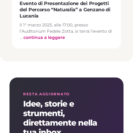
Evento di Presentazione dei Progetti
del Percorso “Naturalia” a Genzano di
Lucania
Il 1° marzo 2025, alle 17:00, presso
l’Auditorium Fedele Zotta, si terrà l’evento di
…
continua a leggere
RESTA AGGIORNATO
Idee, storie e
strumenti,
direttamente nella
tua inbox