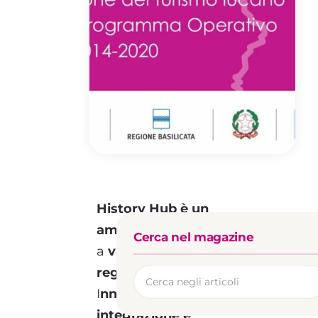
History Hub è un
ambizioso progetto
volto
Cerca nel magazine
a
valorizzare il turismo
regionale della Basilicata.
I
nnovazione,
integrazione e