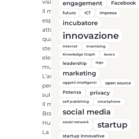
visitatori in Basilicata
engagement
Facebook
Il miglioramento delle
futuro
ICT
impresa
esperienze per il turista
incubatore
attraverso una maggiore
innovazione
qualità delle esperienze
internet
invertising
stesse supportate da
Knowledge Graph
lavoro
elementi digitali,
leadership
logo
multimediali ed innovativi
marketing
L’aumento del tempo di
oggetti intelligenti
open source
permanenza del turista
Potenza
privacy
sul territorio
self publishing
smartphone
Il miglioramento della
social media
Brand Reputation History
Hub
startup
social network
La ricerca e la creazione
startup innovative