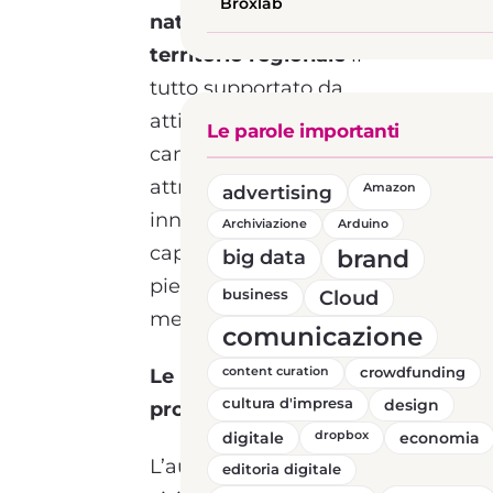
Broxlab
naturalistico presenti sul
territorio regionale
il
tutto supportato da
attività in molteplici
Le parole importanti
campi e specializzazioni,
attraverso soluzioni
advertising
Amazon
innovative, efficaci e
Archiviazione
Arduino
capaci di soddisfare a
brand
big data
pieno le richieste del
business
Cloud
mercato.
comunicazione
Le principali finalità del
content curation
crowdfunding
cultura d'impresa
design
progetto sono:
digitale
dropbox
economia
L’aumento del numero di
editoria digitale