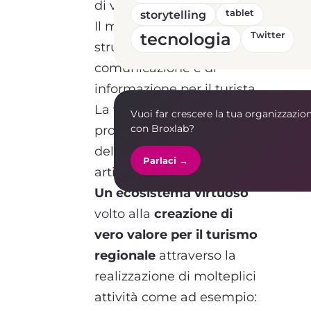
di valore per il territorio
storytelling
tablet
Il miglioramento degli
tecnologia
Twitter
strumenti di
comunicazione e di
informazione per il turista
La valorizzazione dei
Vuoi far crescere la tua organizzazio
con Broxlab?
prodotti
dell’enogastronomia e
Parlaci →
artigianato del territorio
Un ecosistema virtuoso
volto alla
creazione di
vero valore
per il turismo
regionale
attraverso la
realizzazione di molteplici
attività come ad esempio: