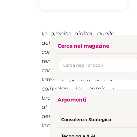
In ambito digital, quello
dell’ Influencer Marketing
Cerca nel magazine
continua ad essere un
tema caldo e soggetto a
continue disamine.
Interesse per il tema che
coinvolge in primis i
brand, attenti a sfruttare
Argomenti
al massimo i vantaggi
derivanti da campagne
Consulenza Strategica
incentrate sull’influencer.
Tecnologia & AI