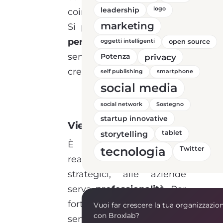
leadership
logo
coinvolgimento e dialogo.
marketing
Si produce un
approccio
performante
, non
oggetti intelligenti
open source
semplice advertising, che
Potenza
privacy
crea
valore aggiunto
.
self publishing
smartphone
social media
social network
Sostegno
startup innovative
Vietato il “fai da te”
storytelling
tablet
È evidente che per
tecnologia
Twitter
realizzare progetti
strategici, alle aziende
serva
professionalità
. Per
fortuna l’era del “fai da te”
Vuoi far crescere la tua organizzazio
con Broxlab?
sembra avviarsi al