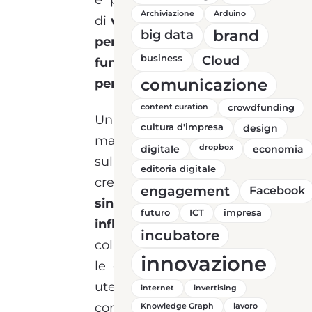
è più complessa.Si tratta
Archiviazione
Arduino
di
valorizzare le qualità di
brand
big data
persone (influencer) che
business
Cloud
fungono da riferimento
comunicazione
per un network
.
content curation
crowdfunding
Una efficace forma di
cultura d'impresa
design
marketing basata
digitale
dropbox
economia
sull’
identificazione
e sulla
editoria digitale
creazione
di attività
engagement
Facebook
sinergiche
tra brand e
futuro
ICT
impresa
influencer
. Queste
incubatore
collaborazioni accorciano
innovazione
le distanza tra azienda e
utente, creando una
internet
invertising
comunicazione basata su
Knowledge Graph
lavoro