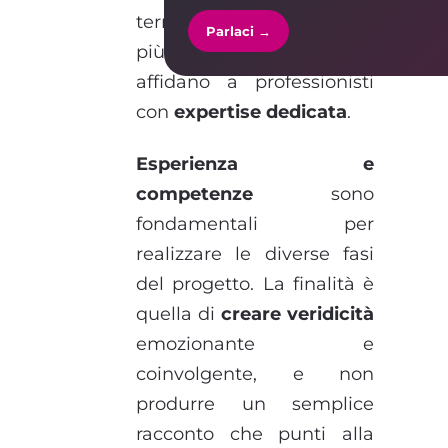
termine e sono sempre di
Parlaci →
più le aziende che si
affidano a professionisti
con
expertise dedicata
.
Esperienza e
competenze
sono
fondamentali per
realizzare le diverse fasi
del progetto. La finalità è
quella di
creare veridicità
emozionante e
coinvolgente, e non
produrre un semplice
racconto che punti alla