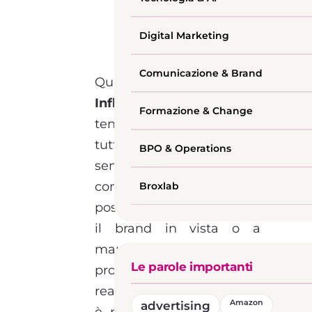
Digital Marketing
Comunicazione & Brand
Quando si parla di
Influencer Marketing
si
Formazione & Change
tende a pensare che il
tutto si riduca a una
BPO & Operations
semplice collaborazione
con gli influencer, a
Broxlab
postare qualche foto con
il brand in vista o a
mandare un gadget o un
Le parole importanti
prodotto di prova. In
realtà l’attività da svolgere
advertising
Amazon