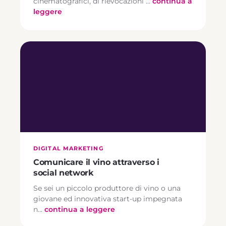
cinematografici, di rievocazioni …
continua a
leggere
DIGITAL MARKETING
Comunicare il vino attraverso i
social network
Se sei un piccolo produttore di vino o una
giovane ed innovativa start-up impegnata
n…
continua a leggere