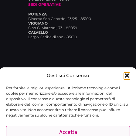
SEDI OPERATIVE
POTENZA
Discesa San Gerardo, 23/25 - 85100
VIGGIANO
C.so G. Marconi, 73 - 85059
CALVELLO
Largo Garibaldi snc - 85010
Gestisci Consenso
© 2026 Broxlab SRL · P.IVA
Per fornire le migliori esperienze, utilizziamo tecnologie come i
02029480767 · REA RM-1751733 ·
cookie per memorizzare e/o accedere alle informazioni del
broxlab@pec.it
·
Privacy Policy
dispositivo. Il consenso a queste tecnologie ci permetterà di
elaborare dati come il comportamento di navigazione o ID unici su
questo sito. Non acconsentire o ritirare il consenso può influire
negativamente su alcune caratteristiche e funzioni.
Accetta