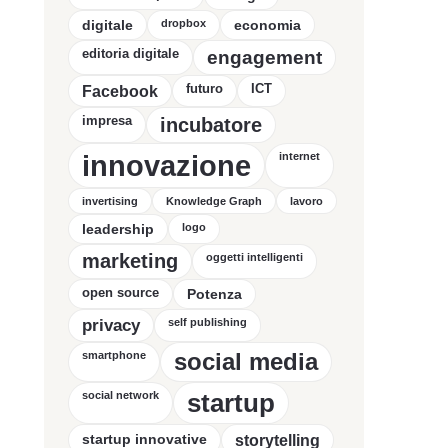
digitale
dropbox
economia
editoria digitale
engagement
futuro
ICT
Facebook
impresa
incubatore
innovazione
internet
invertising
Knowledge Graph
lavoro
leadership
logo
marketing
oggetti intelligenti
open source
Potenza
privacy
self publishing
social media
smartphone
startup
social network
startup innovative
storytelling