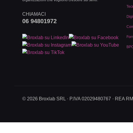
organizzazioni che vogliono crescere sul serio.
Tec
CHIAMACI
Digi
06 94801972
Com
For
BPO
© 2026 Broxlab SRL · P.IVA 02029480767 · REA R