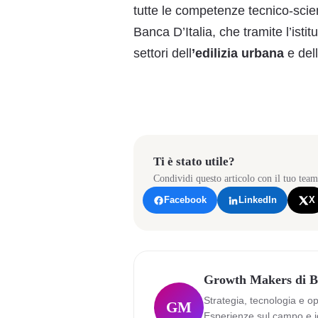
tutte le competenze tecnico-scien
Banca D’Italia,
che tramite l’isti
settori dell
’
edilizia urbana
e dell
Ti è stato utile?
Condividi questo articolo con il tuo team
Facebook
LinkedIn
X
Growth Makers di B
Strategia, tecnologia e o
GM
Esperienze sul campo e i