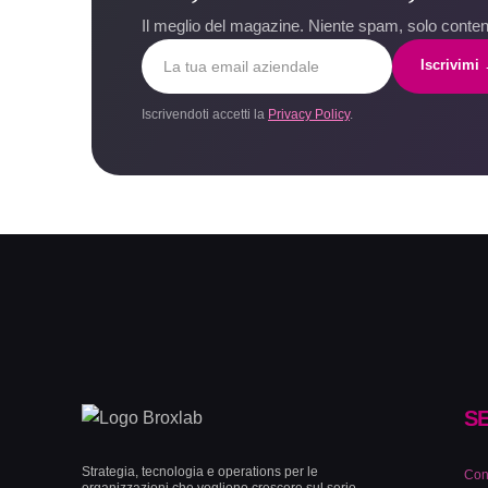
Il meglio del magazine. Niente spam, solo contenu
Iscrivimi
Iscrivendoti accetti la
Privacy Policy
.
SE
Strategia, tecnologia e operations per le
Con