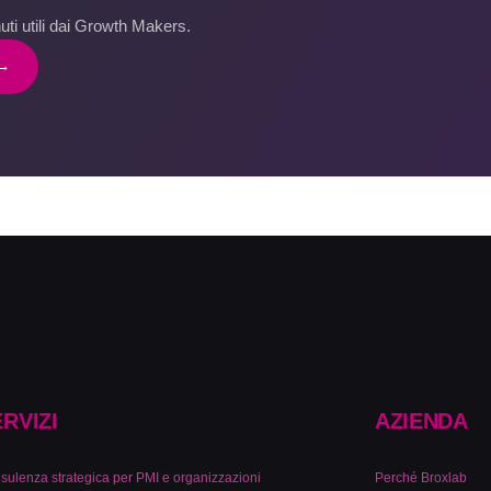
ti utili dai Growth Makers.
 →
RVIZI
AZIENDA
sulenza strategica per PMI e organizzazioni
Perché Broxlab