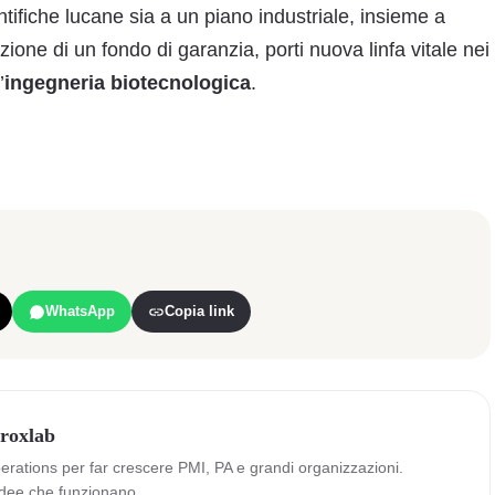
tifiche lucane sia a un piano industriale, insieme a
tuzione di un fondo di garanzia, porti nuova linfa vitale nei
’
ingegneria biotecnologica
.
WhatsApp
Copia link
roxlab
perations per far crescere PMI, PA e grandi organizzazioni.
dee che funzionano.