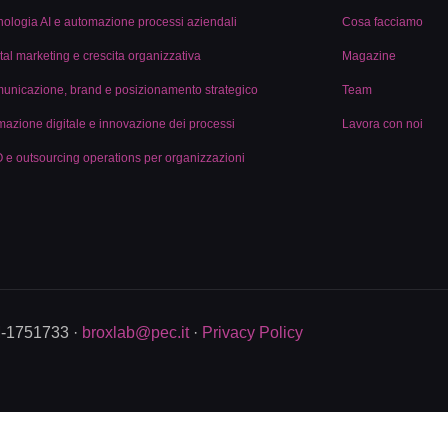
nologia AI e automazione processi aziendali
Cosa facciamo
tal marketing e crescita organizzativa
Magazine
unicazione, brand e posizionamento strategico
Team
mazione digitale e innovazione dei processi
Lavora con noi
 e outsourcing operations per organizzazioni
M-1751733 ·
broxlab@pec.it
·
Privacy Policy