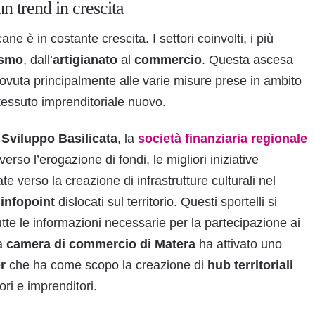
n trend in crescita
ne è in costante crescita. I settori coinvolti, i più
ismo
, dall’
artigianato
al
commercio
. Questa ascesa
dovuta principalmente alle varie misure prese in ambito
tessuto imprenditoriale nuovo.
a
Sviluppo Basilicata
, la
società finanziaria regionale
erso l’erogazione di fondi, le migliori iniziative
ate verso la creazione di infrastrutture culturali nel
infopoint
dislocati sul territorio. Questi sportelli si
utte le informazioni necessarie per la partecipazione ai
la
camera di commercio di Matera
ha attivato uno
r
che ha come scopo la creazione di
hub territoriali
tori e imprenditori.