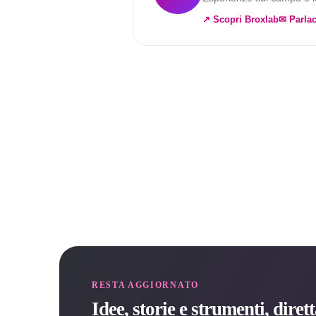
↗ Scopri Broxlab
✉ Parlac
RESTA AGGIORNATO
Idee, storie e strumenti, dire