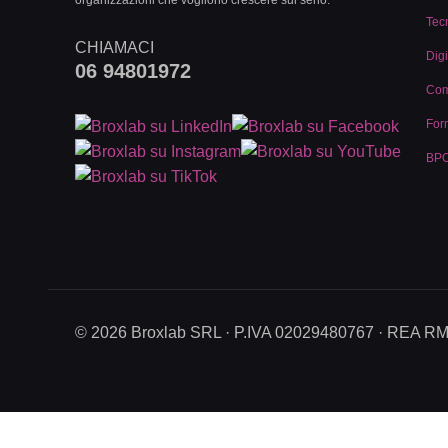
organizzazioni che vogliono crescere sul serio.
Tec
CHIAMACI
Digi
06 94801972
Com
For
BPO
© 2026 Broxlab SRL · P.IVA 02029480767 · REA R