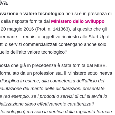
iva.
ovazione
e
valore tecnologico
non si è in presenza di
 della risposta fornita dal
Ministero dello Sviluppo
l 20 maggio 2016 (Prot. n. 141363), al quesito che gli
ermane: il requisito oggettivo richiesto alle Start Up è
ti o servizi commercializzati contengano anche solo
quello dell’alto valore tecnologico?
sposta che già in precedenza è stata fornita dal MISE.
 formulato da un professionista, il Ministero sottolineava
isciplina in esame, alla competenza dell’ufficio del
a valutazione del merito delle dichiarazioni presentate
e (ad esempio, se i prodotti o servizi di cui si avvia lo
lizzazione siano effettivamente caratterizzati
e tecnologico) ma solo la verifica della regolarità formale