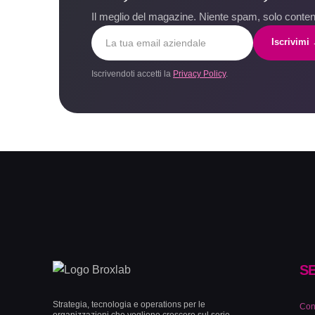
Il meglio del magazine. Niente spam, solo contenu
Iscrivimi
Iscrivendoti accetti la
Privacy Policy
.
SE
Strategia, tecnologia e operations per le
Con