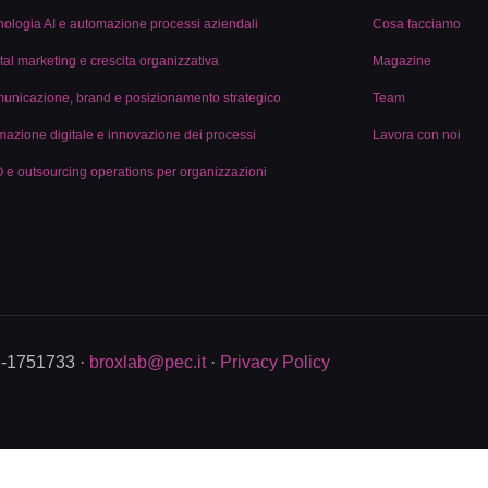
nologia AI e automazione processi aziendali
Cosa facciamo
tal marketing e crescita organizzativa
Magazine
unicazione, brand e posizionamento strategico
Team
mazione digitale e innovazione dei processi
Lavora con noi
 e outsourcing operations per organizzazioni
M-1751733 ·
broxlab@pec.it
·
Privacy Policy