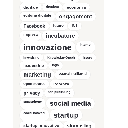
digitale
dropbox
economia
editoria digitale
engagement
futuro
ICT
Facebook
impresa
incubatore
innovazione
internet
invertising
Knowledge Graph
lavoro
leadership
logo
marketing
oggetti intelligenti
open source
Potenza
privacy
self publishing
social media
smartphone
startup
social network
startup innovative
storytelling