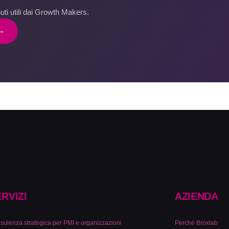
ti utili dai Growth Makers.
 →
RVIZI
AZIENDA
sulenza strategica per PMI e organizzazioni
Perché Broxlab