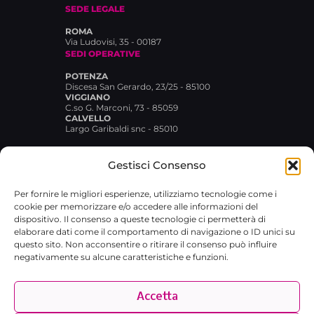
SEDE LEGALE
ROMA
Via Ludovisi, 35 - 00187
SEDI OPERATIVE
POTENZA
Discesa San Gerardo, 23/25 - 85100
VIGGIANO
C.so G. Marconi, 73 - 85059
CALVELLO
Largo Garibaldi snc - 85010
Gestisci Consenso
Per fornire le migliori esperienze, utilizziamo tecnologie come i
cookie per memorizzare e/o accedere alle informazioni del
dispositivo. Il consenso a queste tecnologie ci permetterà di
elaborare dati come il comportamento di navigazione o ID unici su
© 2026 Broxlab SRL · P.IVA
questo sito. Non acconsentire o ritirare il consenso può influire
02029480767 · REA RM-1751733 ·
negativamente su alcune caratteristiche e funzioni.
broxlab@pec.it
·
Privacy Policy
Accetta