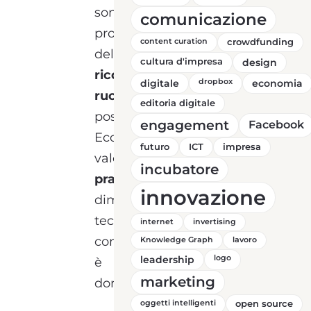
sono sempre più
comunicazione
protagoniste nel mercato
content curation
crowdfunding
del lavoro, le
donne
cultura d'impresa
design
ricoprono ancora un
digitale
dropbox
economia
ruolo marginale
nelle
editoria digitale
posizioni di leadership.
engagement
Facebook
Ecco perché è importante
futuro
ICT
impresa
valorizzare le
“best
incubatore
practices” al femminile
e
innovazione
dimostrare che la
tecnologia, esattamente
internet
invertising
come tutti gli altri ambiti,
Knowledge Graph
lavoro
leadership
logo
è un campo in cui le
marketing
donne possono eccellere.
oggetti intelligenti
open source