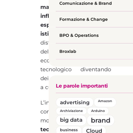
Comunicazione & Brand
manager di azienda,
influencer, ricercatrici ed
Formazione & Change
esponenti delle
istituzioni
che si sono
BPO & Operations
distinte nel corso
dell’anno per essere
Broxlab
eccellenze del mondo
tecnologico diventando
dei modelli di riferimento
Le parole importanti
a cui ispirarsi.
advertising
Amazon
L’iniziativa nasce dalla
consapevolezza che, in un
Archiviazione
Arduino
brand
big data
mondo in cui le
materie
tecniche e scientifiche
business
Cloud