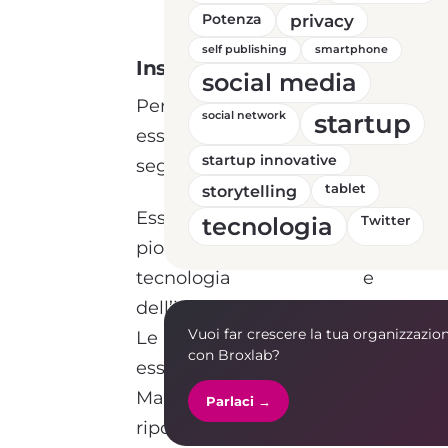
Potenza
privacy
self publishing
smartphone
InspiringFifty
Italia
social media
Per
candidarsi
basta
startup
social network
essere in possesso dei
startup innovative
seguenti requisiti:
storytelling
tablet
Essere
role model
e
tecnologia
Twitter
pioniere nel campo della
tecnologia e
dell’innovazione;
Vuoi far crescere la tua organizzazio
Le candidate possono
con Broxlab?
essere:
Manager (
C-level
: diretto
Parlaci →
riporto