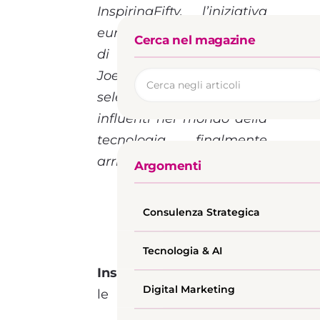
InspiringFifty, l’iniziativa
europea a cura
Cerca nel magazine
di Janneke Niessen e
Joelle Frijters che
seleziona le 50 donne più
influenti nel mondo della
tecnologia, finalmente
arriva in Italia.
Argomenti
Consulenza Strategica
Tecnologia & AI
InspiringFifty
, seleziona
Digital Marketing
le
cinquanta
imprenditrici,
top