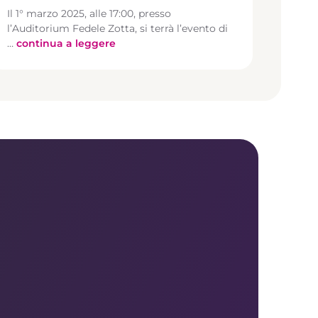
Il 1° marzo 2025, alle 17:00, presso
l’Auditorium Fedele Zotta, si terrà l’evento di
…
continua a leggere