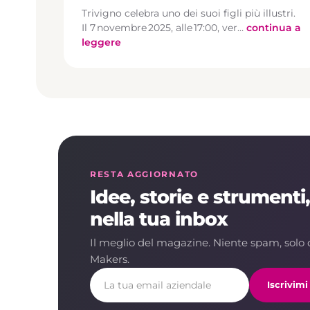
Trivigno celebra uno dei suoi figli più illustri.
Il 7 novembre 2025, alle 17:00, ver…
continua a
leggere
RESTA AGGIORNATO
Idee, storie e strumenti
nella tua inbox
Il meglio del magazine. Niente spam, solo 
Makers.
Iscrivim