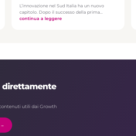
L’innovazione nel Sud Italia ha un nuovo
capitolo. Dopo il successo della prima…
continua a leggere
, direttamente
contenuti utili dai Growth
i →