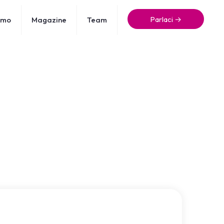
Parlaci →
amo
Magazine
Team