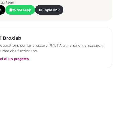
 tuo team
X
WhatsApp
Copia link
i Broxlab
 operations per far crescere PMI, PA e grandi organizzazioni.
 idee che funzionano.
ci di un progetto