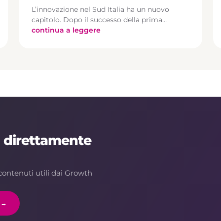
L’innovazione nel Sud Italia ha un nuovo
capitolo. Dopo il successo della prima…
continua a leggere
, direttamente
contenuti utili dai Growth
i →