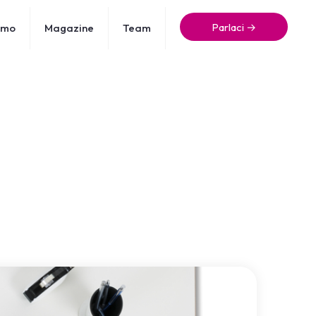
Parlaci →
amo
Magazine
Team