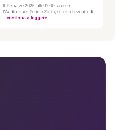
Il 1° marzo 2025, alle 17:00, presso
l’Auditorium Fedele Zotta, si terrà l’evento di
…
continua a leggere