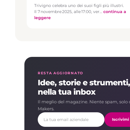
Trivigno celebra uno dei suoi figli più illustri.
Il 7 novembre 2025, alle 17:00, ver…
continua a
leggere
RESTA AGGIORNATO
Idee, storie e strumenti
nella tua inbox
Il meglio del magazine. Niente spam, solo 
Makers.
Iscrivim