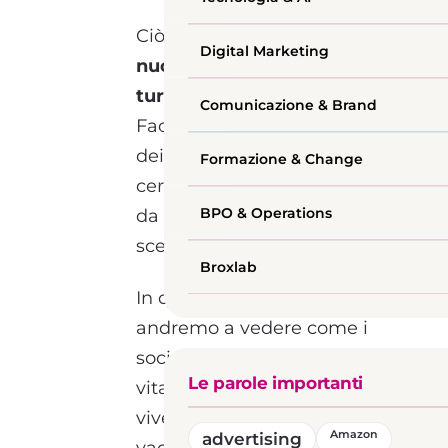
Ciò che si è creato è una
Digital Marketing
nuova frontiera del
turismo
. Instagram e
Comunicazione & Brand
Facebook sono diventati
dei veri e propri luoghi per
Formazione & Change
cercare storie ed opinioni
BPO & Operations
da cui farsi guidare nelle
scelte e trarre ispirazione.
Broxlab
In questo articolo
andremo a vedere come i
social media hanno dato
Le parole importanti
vita ad un nuovo modo di
vivere i viaggi e le
advertising
Amazon