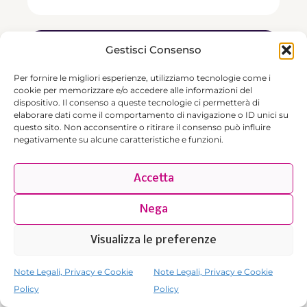
Gestisci Consenso
Per fornire le migliori esperienze, utilizziamo tecnologie come i
cookie per memorizzare e/o accedere alle informazioni del
dispositivo. Il consenso a queste tecnologie ci permetterà di
elaborare dati come il comportamento di navigazione o ID unici su
questo sito. Non acconsentire o ritirare il consenso può influire
negativamente su alcune caratteristiche e funzioni.
DIGITAL MARKETING
Accetta
Luoghi del Mediterraneo. Un’Italia da
raccontare
Nega
A raccontare i luoghi più belli d’Italia ci
Visualizza le preferenze
pensano i social network. Immagini di vit…
continua a leggere
Note Legali, Privacy e Cookie
Note Legali, Privacy e Cookie
Policy
Policy