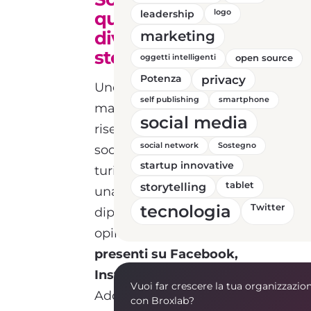
quando le vacanze
leadership
logo
diventano
marketing
storytelling
oggetti intelligenti
open source
Potenza
privacy
Uno dei settori che
self publishing
smartphone
maggiormente ha
social media
risentito dell’influenza dei
social network
Sostegno
social media è quello
startup innovative
turistico. Oggi la scelta di
storytelling
tablet
una meta di vacanza
tecnologia
Twitter
dipende soprattutto dalle
opinioni e dai
commenti
presenti su Facebook,
Instagram e Twitter
.
Vuoi far crescere la tua organizzazio
Addirittura l’89% dei
con Broxlab?