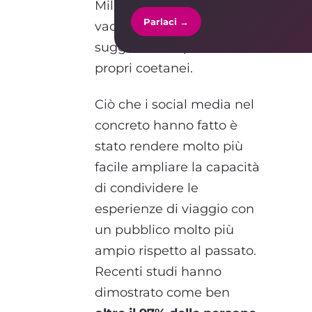
Millennial prenota le
Parlaci →
vacanze sulla base dei
suggerimenti postati dai
propri coetanei.
Ciò che i social media nel
concreto hanno fatto è
stato rendere molto più
facile ampliare la capacità
di condividere le
esperienze di viaggio con
un pubblico molto più
ampio rispetto al passato.
Recenti studi hanno
dimostrato come ben