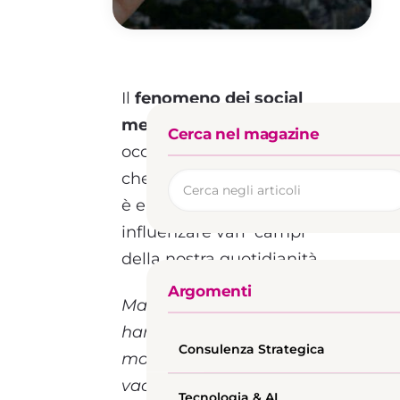
Il
fenomeno dei social
media
è ormai sotto gli
Cerca nel magazine
occhi di tutti. L’impatto
che ha creato sulla nostra
è enorme, arrivando ad
influenzare vari campi
della nostra quotidianità.
Argomenti
Ma i social media come
hanno influenzato il
Consulenza Strategica
mondo dei viaggi e delle
vacanze?
Tecnologia & AI