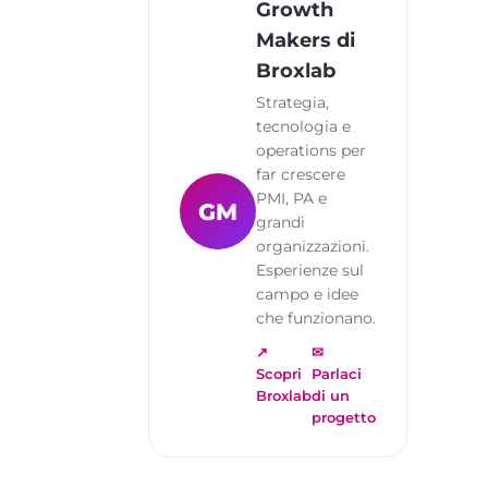
Growth
Makers di
Broxlab
Strategia,
tecnologia e
operations per
far crescere
PMI, PA e
GM
grandi
organizzazioni.
Esperienze sul
campo e idee
che funzionano.
↗
✉
Scopri
Parlaci
Broxlab
di un
progetto