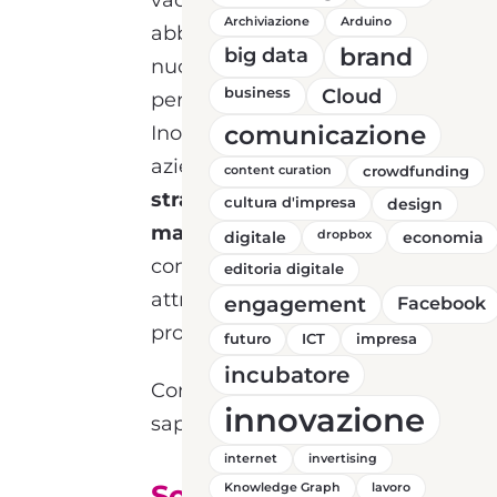
vacanze e come queste
Archiviazione
Arduino
abbiano originato una
brand
big data
nuova categoria di
business
Cloud
persone: i
turisti 2.0
.
comunicazione
Inoltre vedremo come le
aziende, grazie a
content curation
crowdfunding
strategie di social media
cultura d'impresa
design
marketing
ad hoc,
digitale
dropbox
economia
comunicano con loro e li
editoria digitale
attraggono presso le
engagement
Facebook
proprie strutture.
futuro
ICT
impresa
incubatore
Continua a leggere per
innovazione
saperne di più!
internet
invertising
Social Media:
Knowledge Graph
lavoro