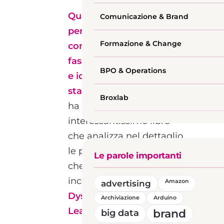
Quali sono quindi i
Comunicazione & Brand
pericoli e gli errori più
Formazione & Change
comuni da evitare nella
fase di programmazione
BPO & Operations
e ideazione della nostra
startup?
Patrick Lencioni
Broxlab
ha scritto un
interessantissimo libro
che analizza nel dettaglio
le possibili disfunzionalità
Le parole importanti
che un team di lavoro può
incontrare:
The Five
advertising
Amazon
Dysfunctions of a Team: a
Archiviazione
Arduino
Leadership Fable
, che
brand
big data