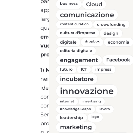
parla come detto di un
business
Cloud
approccio su scala più
comunicazione
larga, ma all’interno del
content curation
crowdfunding
quale possiamo trovare
i 5
cultura d'impresa
design
errori da evitare per chi
digitale
dropbox
economia
vuole avviare un proprio
editoria digitale
progetto imprenditoriale
:
engagement
Facebook
1)
Mancanza di fiducia
: sia
futuro
ICT
impresa
incubatore
nei confronti della propria
idea ma soprattutto nei
innovazione
confronti degli altri
internet
invertising
componenti del gruppo.
Knowledge Graph
lavoro
Senza fiducia, una startup
leadership
logo
probabilmente non
marketing
supererà nessun ostacolo,