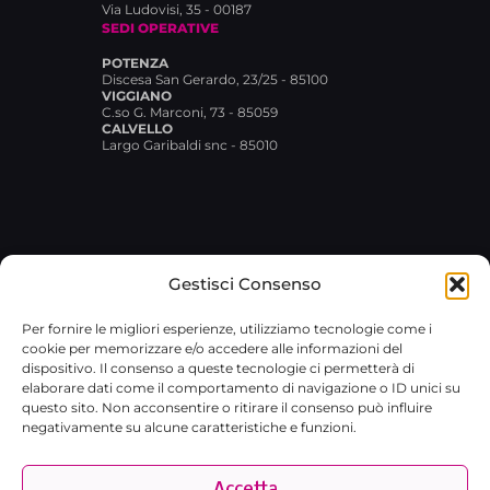
Via Ludovisi, 35 - 00187
SEDI OPERATIVE
POTENZA
Discesa San Gerardo, 23/25 - 85100
VIGGIANO
C.so G. Marconi, 73 - 85059
CALVELLO
Largo Garibaldi snc - 85010
Gestisci Consenso
© 2026 Broxlab SRL · P.IVA
Per fornire le migliori esperienze, utilizziamo tecnologie come i
02029480767 · REA RM-1751733 ·
cookie per memorizzare e/o accedere alle informazioni del
broxlab@pec.it
·
Privacy Policy
dispositivo. Il consenso a queste tecnologie ci permetterà di
elaborare dati come il comportamento di navigazione o ID unici su
questo sito. Non acconsentire o ritirare il consenso può influire
negativamente su alcune caratteristiche e funzioni.
Accetta