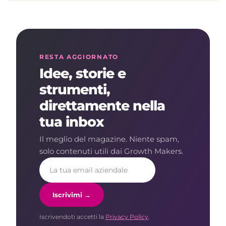
RESTA AGGIORNATO
Idee, storie e
strumenti,
direttamente nella
tua inbox
Il meglio del magazine. Niente spam,
solo contenuti utili dai Growth Makers.
Iscrivimi →
Iscrivendoti accetti la
Privacy Policy
.