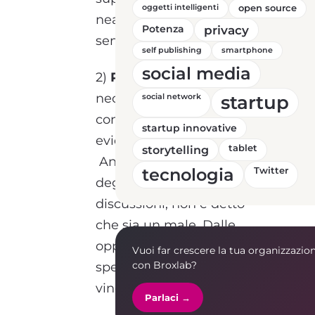
oggetti intelligenti
open source
neanche quelli più
Potenza
privacy
semplici.
self publishing
smartphone
social media
2)
Paura del conflitto
: la
necessità di un sano
startup
social network
confronto è stata
startup innovative
evidenziata da sempre.
storytelling
tablet
Anche se questo dovesse
tecnologia
Twitter
degenerare in accese
discussioni, non è detto
che sia un male. Dalle
opposizioni nascono
Vuoi far crescere la tua organizzazio
con Broxlab?
spesso compromessi
vincenti.
Parlaci →