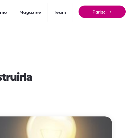
Parlaci →
amo
Magazine
Team
truirla