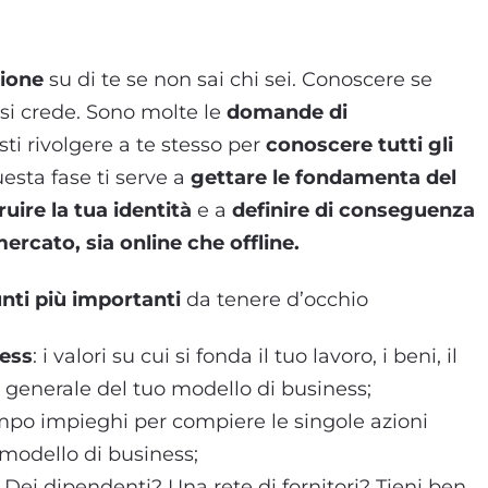
ione
su di te se non sai chi sei. Conoscere se
 si crede. Sono molte le
domande di
ti rivolgere a te stesso per
conoscere tutti gli
sta fase ti serve a
gettare le fondamenta del
uire la tua identità
e a
definire di conseguenza
mercato, sia online che offline.
nti più importanti
da tenere d’occhio
ness
: i valori su cui si fonda il tuo lavoro, i beni, il
ità generale del tuo modello di business;
po impieghi per compiere le singole azioni
 modello di business;
 Dei dipendenti? Una rete di fornitori? Tieni ben