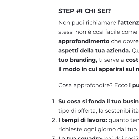
STEP #1 CHI SEI?
Non puoi richiamare l’
attenz
stessi non è così facile come
approfondimento
che dovres
aspetti della tua azienda.
Que
tuo branding,
ti serve a
costr
il modo in cui apparirai sul 
Cosa approfondire? Ecco
i pu
Su cosa si fonda il tuo busi
tipo di offerta, la sostenibil
I tempi di lavoro:
quanto tem
richieste ogni giorno dal tuo
La tua squadra:
hai dei soci?