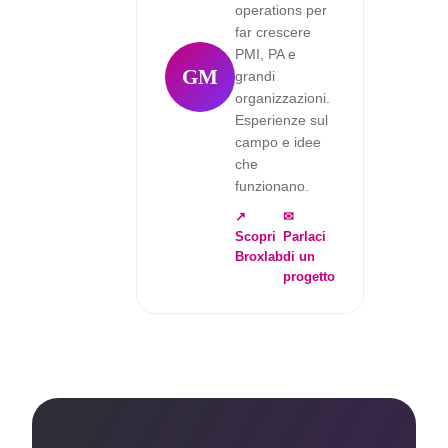
operations per
far crescere
PMI, PA e
GM
grandi
organizzazioni.
Esperienze sul
campo e idee
che
funzionano.
↗
✉
Scopri
Parlaci
Broxlab
di un
progetto