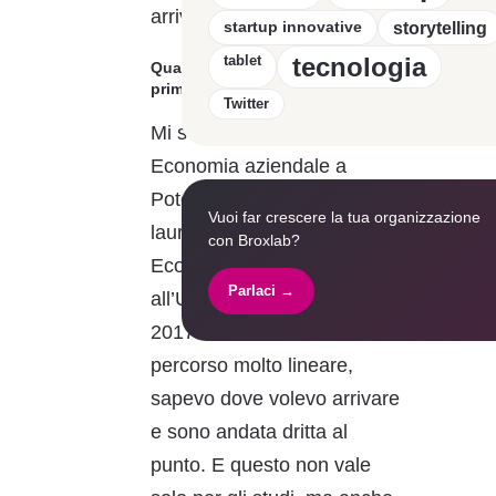
arrivati.
startup innovative
storytelling
tablet
tecnologia
Qual è stato il tuo percorso
prima di entrare in Broxlab?
Twitter
Mi sono laureata prima in
Economia aziendale a
Potenza e poi ho preso la
Vuoi far crescere la tua organizzazione
laurea specialistica in
con Broxlab?
Economia e Management
Parlaci →
all’Università di Bari nel
2017. Il mio è stato un
percorso molto lineare,
sapevo dove volevo arrivare
e sono andata dritta al
punto. E questo non vale