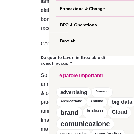
lamentele”. Fatture
Formazione & Change
elettroniche, straordinari,
bonifici, solo lei sa
BPO & Operations
raccapezzarsi.
Broxlab
Conosciamola meglio…
Da quanto lavori in Broxlab e di
cosa ti occupi?
Sono in questa azienda due
Le parole importanti
anni e mi occupo di finance
advertising
Amazon
& control assistance. In altre
parole, coordino le attività
big data
Archiviazione
Arduino
amministrative contabili e
brand
business
Cloud
finanziarie di tutto l’ufficio,
comunicazione
ma non solo. La mia è una
crowdfunding
content curation