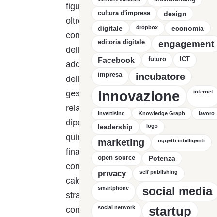
figura un po’ ibrida perché,
cultura d'impresa
design
oltre a monitorare l’aspetto
digitale
dropbox
economia
contabile e finanziario
editoria digitale
engagement
dell’azienda, sono anche
futuro
ICT
Facebook
addetta all’organizzazione
impresa
incubatore
delle risorse umane. Infatti,
innovazione
gestisco tutti gli aspetti
internet
relativi alla contabilità dei
invertising
Knowledge Graph
lavoro
dipendenti e dei clienti:
leadership
logo
quindi i tributi, i rapporti
marketing
oggetti intelligenti
finanziari con le banche e
open source
Potenza
con i fornitori, gli stipendi, il
privacy
self publishing
calcolo degli ordinari e degli
social media
smartphone
straordinari e la gestione dei
startup
social network
contratti di lavoro dei nuovi