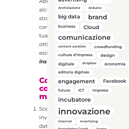
Abbiamo individuato
Archiviazione
Arduino
alcuni semplici ma
brand
big data
strategici passi da
compiere per creare la
business
Cloud
tua mailing list o
comunicazione
ottimizzare quella già
content curation
crowdfunding
esistente
, vediamoli
cultura d'impresa
design
insieme!
digitale
dropbox
economia
editoria digitale
Come si
engagement
Facebook
costruisce una
futuro
ICT
impresa
mailing list
incubatore
Scegli la piattaforma di
innovazione
invio con opzione di
internet
invertising
database illimitato:
Knowledge Graph
lavoro