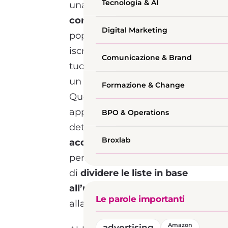
Tecnologia & AI
una vera e propria
lista di
contatti di utenti,
che si
Digital Marketing
popola grazie alle
iscrizioni degli stessi al
Comunicazione & Brand
tuo database attraverso
un
form specifico.
Formazione & Change
Questo form specifico
apparterrà infatti ad un
BPO & Operations
determinato
angolo di
Broxlab
acquisizione
, che ti
permetterà quindi
di
dividere le liste in base
all’utilizzo
e
Le parole importanti
alla
provenienza del lead.
advertising
Amazon