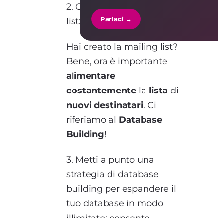
2. Carica la tua mailing
Parlaci →
list: crea liste e gruppi
Hai creato la mailing list?
Bene, ora è importante
alimentare
costantemente
la
lista
di
nuovi destinatari
. Ci
riferiamo al
Database
Building
!
3. Metti a punto una
strategia di database
building per espandere il
tuo database in modo