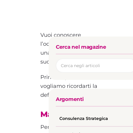
Vuoi conoscere
l’occorrente per costruire
Cerca nel magazine
una mailing list di
successo?
Prima di procedere,
vogliamo ricordarti la
definizione di mailing list.
Argomenti
Mailing list: cos’è
Consulenza Strategica
Per mailing list si intende