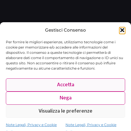
Gestisci Consenso
© 2026 Broxlab SRL · P.IVA
Per fornire le migliori esperienze, utilizziamo tecnologie come i
02029480767 · REA RM-1751733 ·
cookie per memorizzare e/o accedere alle informazioni del
broxlab@pec.it
·
Privacy Policy
dispositivo. Il consenso a queste tecnologie ci permetterà di
elaborare dati come il comportamento di navigazione o ID unici su
questo sito. Non acconsentire o ritirare il consenso può influire
negativamente su alcune caratteristiche e funzioni.
Accetta
Nega
Visualizza le preferenze
Note Legali, Privacy e Cookie
Note Legali, Privacy e Cookie