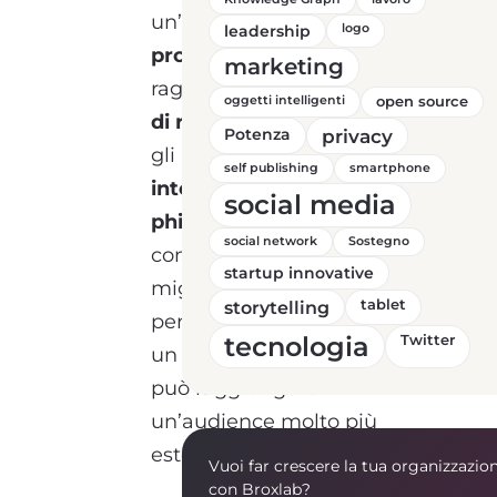
un’
infrastruttura
leadership
logo
professionale
consente di
marketing
raggiungere
elevati tassi
oggetti intelligenti
open source
di recapito
e proteggere
Potenza
privacy
gli invii
da eventuali
self publishing
smartphone
interferenze spam e
social media
phishing
, con
social network
Sostegno
conseguente
startup innovative
miglioramento delle
storytelling
tablet
performance.Inoltre, con
tecnologia
Twitter
un database illimitato si
può raggiungere
un’audience molto più
estesa;
Vuoi far crescere la tua organizzazio
con Broxlab?