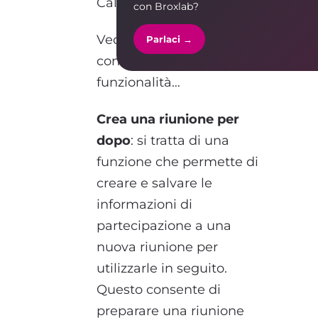
Calendar.
con Broxlab?
Vediamo insieme in cosa
Parlaci →
consistono queste nuove
funzionalità…
Crea una riunione per
dopo
: si tratta di una
funzione che permette di
creare e salvare le
informazioni di
partecipazione a una
nuova riunione per
utilizzarle in seguito.
Questo consente di
preparare una riunione