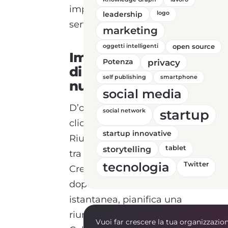
implementazioni del
leadership
logo
servizio “
nuova riunione
”.
marketing
oggetti intelligenti
open source
Implementazioni
Potenza
privacy
di Google Meet:
self publishing
smartphone
nuove funzioni
social media
D’ora in poi quando si
startup
social network
cliccherà su Nuova
startup innovative
Riunione si potrà scegliere
storytelling
tablet
tra tre differenti opzioni:
tecnologia
Twitter
Crea una riunione per
dopo, Avvia una riunione
istantanea, pianifica una
riunione in Google
Vuoi far crescere la tua organizzazio