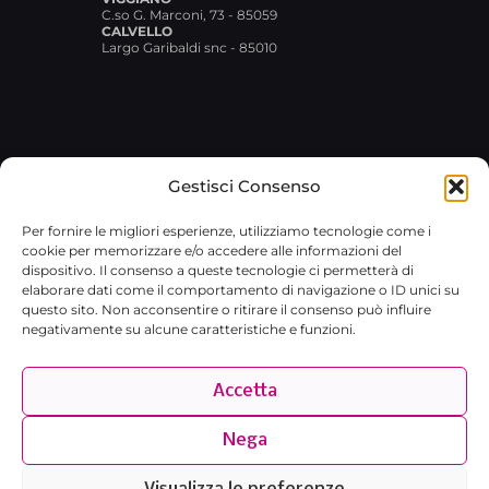
C.so G. Marconi, 73 - 85059
CALVELLO
Largo Garibaldi snc - 85010
Gestisci Consenso
© 2026 Broxlab SRL · P.IVA
Per fornire le migliori esperienze, utilizziamo tecnologie come i
02029480767 · REA RM-1751733 ·
cookie per memorizzare e/o accedere alle informazioni del
broxlab@pec.it
·
Privacy Policy
dispositivo. Il consenso a queste tecnologie ci permetterà di
elaborare dati come il comportamento di navigazione o ID unici su
questo sito. Non acconsentire o ritirare il consenso può influire
negativamente su alcune caratteristiche e funzioni.
Accetta
Nega