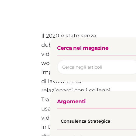
Il 2020 è stato senza
dubbio l’anno delle
Cerca nel magazine
videocall, lo smart
working, infatti, ci ha
imposto un nuovo modo
di lavorare e di
relazionarci con i colleghi.
Tra le applicazioni più
Argomenti
usate per organizzare
videochiamate di lavoro o
Consulenza Strategica
in DaD (didattica a