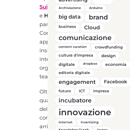
Suite
). Insieme a
Calendar
Archiviazione
Arduino
e
Hangouts Chat
,
Meet
fa
brand
big data
parte degli strumenti
business
Cloud
Comunica. Queste tre
comunicazione
applicazioni lavorano
content curation
crowdfunding
insieme, in maniera
cultura d'impresa
design
integrata, per pianificare e
digitale
dropbox
economia
organizzare il lavoro in
editoria digitale
team.
engagement
Facebook
Oltre ad aver migliorato la
futuro
ICT
impresa
incubatore
qualità dell’experience
dell’utente, Google ha
innovazione
comunicato che sono in
internet
invertising
arrivo ben tre
Knowledge Graph
lavoro