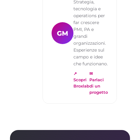
Strategia,
tecnologia e
operations per
far crescere
PMI, PA e
GM
grandi
organizzazioni.
Esperienze sul
campo e idee
che funzionano.
↗
✉
Scopri
Parlaci
Broxlab
di un
progetto