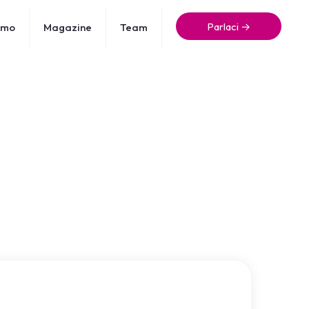
Parlaci →
amo
Magazine
Team