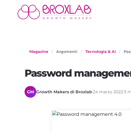
Magazine
/
Argomenti
/
Tecnologia & AI
/
Pas
Password managemen
GM
Growth Makers di Broxlab
24 marzo 2022
3 m