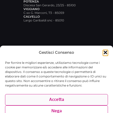
POTENZA
Discesa San Gerardo, 23/25 - 85100
VIGGIANO
C.so G. Marconi, 73 - 85059
CALVELLO
Largo Garibaldi snc - 85010
Gestisci Consenso
© 2026 Broxlab SRL · P.IVA
Per fornire le migliori esperienze, utilizziamo tecnologie come i
02029480767 · REA RM-1751733 ·
cookie per memorizzare e/o accedere alle informazioni del
broxlab@pec.it
·
Privacy Policy
dispositivo. Il consenso a queste tecnologie ci permetterà di
elaborare dati come il comportamento di navigazione o ID unici su
questo sito. Non acconsentire o ritirare il consenso può influire
negativamente su alcune caratteristiche e funzioni.
Accetta
Nega