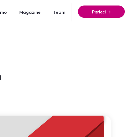
Parlaci →
amo
Magazine
Team
a