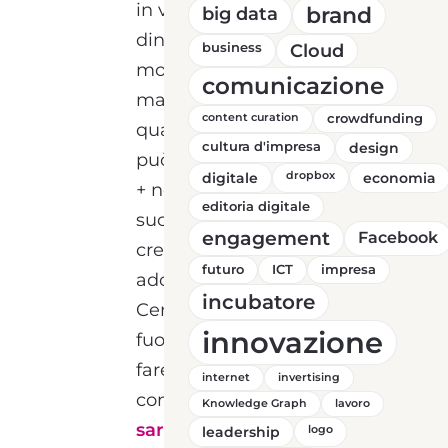
in virtù delle strane
brand
big data
dinamiche che regolano il
business
Cloud
mondo dei social network,
comunicazione
ma sicuramente, dopo
content curation
crowdfunding
quasi due anni di vita, si
cultura d'impresa
design
può affermare che Google
digitale
dropbox
economia
+ non ha ottenuto il
editoria digitale
successo che i suoi
engagement
Facebook
creatori e i suoi “early
futuro
ICT
impresa
adopters” si aspettavano.
incubatore
Certo, ogni tanto viene
innovazione
fuori qualche numero che
farebbe pensare il
internet
invertising
contrario:
gli utenti iscritti
Knowledge Graph
lavoro
sarebbero 400 milioni,
leadership
logo