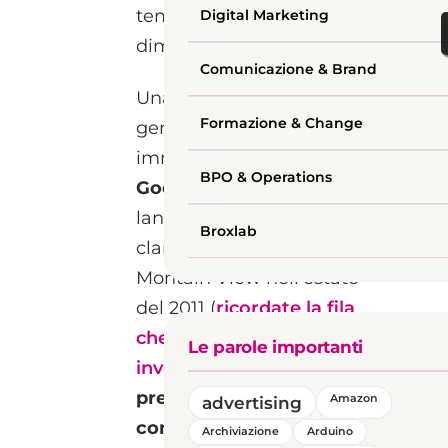
tempo finiscono nel
Digital Marketing
dimenticatoio.
Comunicazione & Brand
Una descrizione del
Formazione & Change
genere fa pensare
immediatamente a
BPO & Operations
Google+
, il social network
lanciato con grande
Broxlab
clamore dall’azienda di
Montain View nell’estate
del 2011 (
ricordate la fila
che c’era per avere un
Le parole importanti
invito?
) .
Forse è ancora
presto per etichettarlo
advertising
Amazon
come fallimento
, proprio
Archiviazione
Arduino