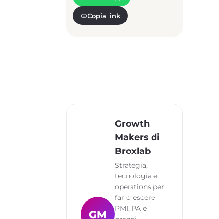
Copia link
Growth
Makers di
Broxlab
Strategia,
tecnologia e
operations per
far crescere
PMI, PA e
GM