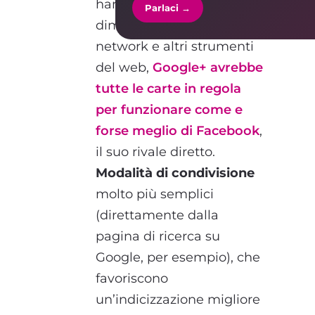
hanno una grande
Parlaci →
dimestichezza con social
network e altri strumenti
del web,
Google+ avrebbe
tutte le carte in regola
per funzionare come e
forse meglio di Facebook
,
il suo rivale diretto.
Modalità di condivisione
molto più semplici
(direttamente dalla
pagina di ricerca su
Google, per esempio), che
favoriscono
un’indicizzazione migliore